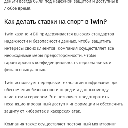
деньги всегда были под надежной защитой и доступны в
любое время.
Как делать ставки на спорт в 1win?
1win казино и БК придерживается высоких стандартов
надежности и безопасности данных, чтобы защитить
интересы своих клиентов. Компания осуществляет все
необходимые меры предосторожности, чтобы
гарантировать конфиденциальность персональных и
финансовых данных.
1win использует передовые технологии шифрования для
обеспечения безопасности передачи данных между
клиентом и сервером. Это позволяет предотвратить
несанкционированный доступ к информации и обеспечить
защиту от кибератак и хакерских атак.
Компания также осуществляет постоянный мониторинг