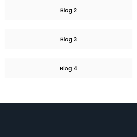
Blog 2
Blog 3
Blog 4