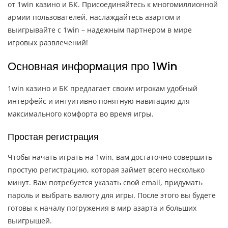
от 1win казино и БК. Присоединяйтесь к многомиллионной
армии пользователей, наслаждайтесь азартом и
выигрывайте с 1win – надежным партнером в мире
игровых развлечений!
Основная информация про 1Win
1win казино и БК предлагает своим игрокам удобный
интерфейс и интуитивно понятную навигацию для
максимального комфорта во время игры.
Простая регистрация
Чтобы начать играть на 1win, вам достаточно совершить
простую регистрацию, которая займет всего несколько
минут. Вам потребуется указать свой email, придумать
пароль и выбрать валюту для игры. После этого вы будете
готовы к началу погружения в мир азарта и больших
выигрышей.