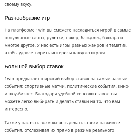
своему вкусу.
Разнообразие игр
На платформе 1win вы сможете насладиться игрой в самые
популярные слоты, рулетки, покер, блэкджек, баккара и
многое другое. У нас есть игры разных жанров и тематик,
чтобы удовлетворить интересы каждого игрока.
Большой выбор ставок
1win предлагает широкий выбор ставок на самые разные
события: спортивные матчи, политические события, кино-
и шоу-бизнес. Благодаря удобной консоли ставок, вы
можете легко выбирать и делать ставки на то, что вам
интересно.
Также у нас есть возможность делать ставки на живые
события, отслеживая их прямо в режиме реального