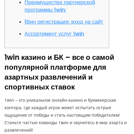
Преимущества партнерской
программы 1win:
1Вин регистрация: вход на сайт
Ассортимент услуг 1win
1win казино и БК – все о самой
популярной платформе для
азартных развлечений и
спортивных ставок
1win – это уникальное онлайн-казино и букмекерская
контора, где каждый игрок может испытать острые
ощущения от победы и стать настоящим победителем!
Станьте частью команды 1вин и окунитесь в мир азарта и
развлечений!