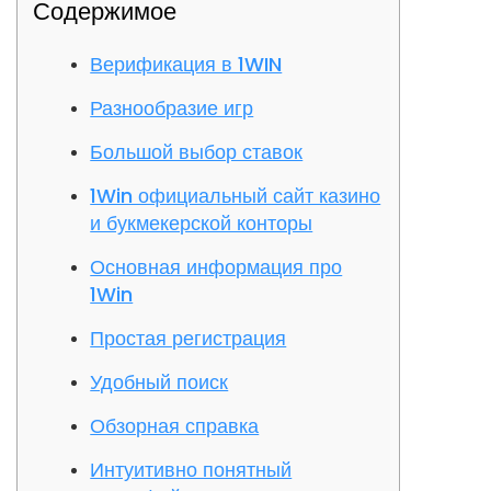
Содержимое
Верификация в 1WIN
Разнообразие игр
Большой выбор ставок
1Win официальный сайт казино
и букмекерской конторы
Основная информация про
1Win
Простая регистрация
Удобный поиск
Обзорная справка
Интуитивно понятный