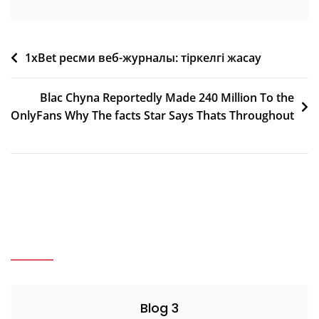
Post
1xBet ресми веб-журналы: тіркелгі жасау
navigation
Blac Chyna Reportedly Made 240 Million To the
OnlyFans Why The facts Star Says Thats Throughout
Blog 3