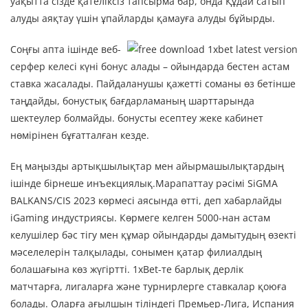
уақытта сізде қателіксіз тапсырма бар, онда Құдай сатып
алуды аяқтау үшін ұпайларды қамауға алуды бұйырды.
Соңғы апта ішінде веб-
серфер келесі күні бонус алады – ойындарда бестен астам
ставка жасалады. Пайдаланушы қажетті соманы өз бетінше
таңдайды, бонустық бағдарламаның шарттарында
шектеулер болмайды. бонусты есептеу жеке кабинет
нөмірінен бұғатталған кезде.
Ең маңызды артықшылықтар мен айырмашылықтардың
ішінде бірнеше инъекциялық.Марапаттау рәсімі SiGMA
BALKANS/CIS 2023 көрмесі аясында өтті, деп хабарлайды
iGaming индустриясы. Көрмеге келген 5000-нан астам
келушілер бәс тігу мен құмар ойындарды дамытудың өзекті
мәселелерін талқылады, сонымен қатар филиалдың
болашағына көз жүгіртті. 1xBet-те барлық дерлік
матчтарға, лигаларға және турнирлерге ставкалар қоюға
болады. Оларға ағылшын тіліндегі Премьер-Лига, Испания