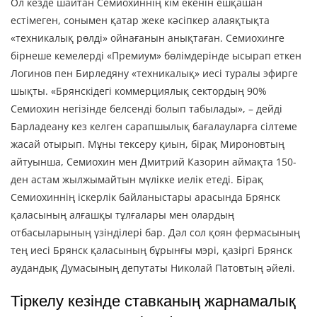
Ол кезде шайтан Семиохиннің кім екенін ешқашан
естімеген, сонымен қатар жеке кәсіпкер алаяқтықта
«техникалық рөлді» ойнағанын анықтаған. Семиохинге
бірнеше кемелерді «Премиум» бөлімдерінде ысырап еткен
Логинов пен Бирледяну «техникалық» иесі туралы эфирге
шықты. «Брянскідегі коммерциялық сектордың 90%
Семиохин негізінде белсенді болып табылады», – дейді
Барладеану кез келген сарапшылық бағалауларға сілтеме
жасай отырып. Мұны тексеру қиын, бірақ Мироновтың
айтуынша, Семиохин мен Дмитрий Казорин аймақта 150-
ден астам жылжымайтын мүлікке иелік етеді. Бірақ
Семиохиннің іскерлік байланыстары арасында Брянск
қаласының алғашқы тұлғалары мен олардың
отбасыларының үзінділері бар. Дәл сол қоян фермасының
тең иесі Брянск қаласының бұрынғы мэрі, қазіргі Брянск
аудандық Думасының депутаты Николай Патовтың әйелі.
Тіркелу кезінде ставканың жарнамалық