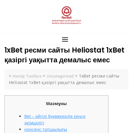
Skip
to
content
1xBet ресми сайты Heliostat 1xBet
қазіргі уақытта демалыс емес
>
>
>
1xBet ресми сайты
Handy Toolbox
Uncategorized
Heliostat 1xBet қазіргі уақытта демалыс емес
Мазмұны
Bet – әйгілі букмекерлік кеңсе
әкімшілігі
нонсенс тапшылығы