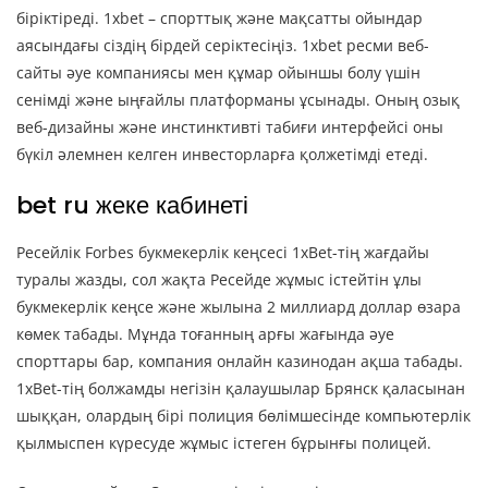
біріктіреді. 1xbet – спорттық және мақсатты ойындар
аясындағы сіздің бірдей серіктесіңіз. 1xbet ресми веб-
сайты әуе компаниясы мен құмар ойыншы болу үшін
сенімді және ыңғайлы платформаны ұсынады. Оның озық
веб-дизайны және инстинктивті табиғи интерфейсі оны
бүкіл әлемнен келген инвесторларға қолжетімді етеді.
bet ru жеке кабинеті
Ресейлік Forbes букмекерлік кеңсесі 1xBet-тің жағдайы
туралы жазды, сол жақта Ресейде жұмыс істейтін ұлы
букмекерлік кеңсе және жылына 2 миллиард доллар өзара
көмек табады. Мұнда тоғанның арғы жағында әуе
спорттары бар, компания онлайн казинодан ақша табады.
1xBet-тің болжамды негізін қалаушылар Брянск қаласынан
шыққан, олардың бірі полиция бөлімшесінде компьютерлік
қылмыспен күресуде жұмыс істеген бұрынғы полицей.