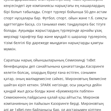
кеңсесіндегі әуе компаниясы нарықтағы ең нашарлардың
бірі болып табылады. Спорт түрлері бойынша 50-ден астам
спорт нұсқалары бар. Футбол, спорт, ойын және т.б. сияқты
әдеттегіден басқа, сіз танымал емес таңдауларға бәс тігуге
болады. Ауқымды жарыстардың түрлерінде арнайы ұзақ
мерзімді тарифтер бар және мұндай іс-шаралар түрлерінің
тізімі белгілі бір дәрежеде мыңдаған нарықтарды қамтуы
мүмкін.
Сарапшы нарық ойыншыларының Семиохинді 1xBet
бенефициары деп санайтынына қанағаттанды.Касоринге
келетін болсақ, олардың біреуі ғана естіген, сонымен
қатар, оның мәлімдемесіне сәйкес, Мироновтың бөлмесіне
шайтан кіріп кеткен. SPARK негізінде, осы уақытқа дейін
қандай жыл досы болды және «Букмекерлік пабпен»
Семиохиннің пайдасына қалай қош айтысты, Миронов
компанияның он пайызын Казоринге берді. Мироновтың
әлі де 1xBet-пен байланысы бар, ол достарымен кілтпен