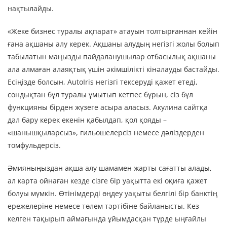
нақтылайды.
«Жеке бизнес туралы ақпарат» атауын толтырғаннан кейін
ғана ақшаны алу керек. Ақшаны алудың негізгі жолы болып
табылатын маңызды пайдаланушылар отбасылық ақшаны
ала алмаған алаяқтық үшін әкімшілікті кінәлауды бастайды.
Есіңізде болсын, AutoIris негізгі тексеруді қажет етеді,
сондықтан бұл туралы ұмытып кетпес бұрын, сіз бұл
функцияны бірден жүзеге асыра аласыз. Акулина сайтқа
дәл бару керек екенін қабылдап, қол қояды –
«шанышқыларсыз», гильошелерсіз немесе дәліздерден
томфульдерсіз.
Әмияныңыздан ақша алу шамамен жарты сағатты алады,
ал карта ойнаған кезде сізге бір уақытта екі оқиға қажет
болуы мүмкін. Өтінімдерді өңдеу уақыты белгілі бір банктің
ережелеріне немесе төлем тәртібіне байланысты. Кез
келген тақырып аймағында ұйымдасқан түрде ыңғайлы