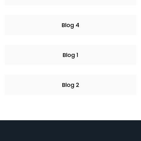
Blog 4
Blog 1
Blog 2