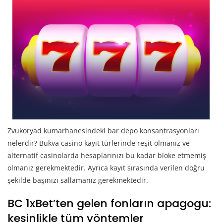
Zvukoryad kumarhanesindeki bar depo konsantrasyonları
nelerdir? Bukva casino kayıt türlerinde reşit olmanız ve
alternatif casinolarda hesaplarınızı bu kadar bloke etmemiş
olmanız gerekmektedir. Ayrıca kayıt sırasında verilen doğru
şekilde başınızı sallamanız gerekmektedir.
BC 1xBet’ten gelen fonların apagogu:
kesinlikle tüm yöntemler