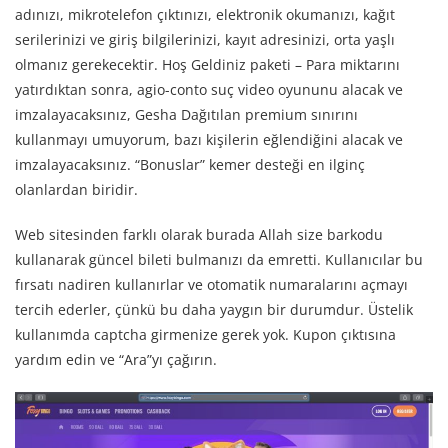
adınızı, mikrotelefon çıktınızı, elektronik okumanızı, kağıt
serilerinizi ve giriş bilgilerinizi, kayıt adresinizi, orta yaşlı
olmanız gerekecektir. Hoş Geldiniz paketi – Para miktarını
yatırdıktan sonra, agio-conto suç video oyununu alacak ve
imzalayacaksınız, Gesha Dağıtılan premium sınırını
kullanmayı umuyorum, bazı kişilerin eğlendiğini alacak ve
imzalayacaksınız. “Bonuslar” kemer desteği en ilginç
olanlardan biridir.
Web sitesinden farklı olarak burada Allah size barkodu
kullanarak güncel bileti bulmanızı da emretti. Kullanıcılar bu
fırsatı nadiren kullanırlar ve otomatik numaralarını açmayı
tercih ederler, çünkü bu daha yaygın bir durumdur. Üstelik
kullanımda captcha girmenize gerek yok. Kupon çıktısına
yardım edin ve “Ara”yı çağırın.