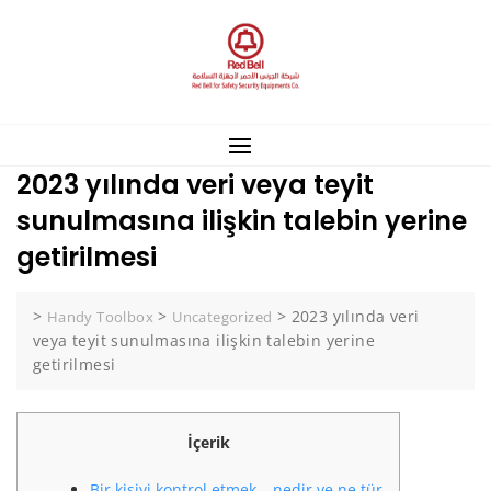
Skip
to
content
2023 yılında veri veya teyit
sunulmasına ilişkin talebin yerine
getirilmesi
>
>
>
2023 yılında veri
Handy Toolbox
Uncategorized
veya teyit sunulmasına ilişkin talebin yerine
getirilmesi
İçerik
Bir kişiyi kontrol etmek – nedir ve ne tür