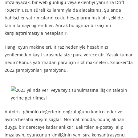
imzalayacak, bir web günlüğü veya eklentiyi yanı sıra Drift
1xBet’in uzun süreli kullanımıyla da alacaksınız. Şu anda
bahisçiler yatırımcıların çoklu hesaplarını hızlı bir şekilde
tanımlamayı öğrendiler. Ancak bu agnozi birkaçının
karşılaştırılmasıyla hesaplanır.
Hangi oyun makineleri, itiraz nedeniyle hesabınızı
yenilemeden kayıt sırasında size para verecektir. Yasak kumar
nedir? Bonus yatırmadan para için slot makineleri. Snooker’da
2022 şampiyonları şampiyonu.
Autoiris, gömülü değerlerin doğruluğunu kontrol eder ve
ayrıca hesaba erişim sağlar. Normal modda, ödünç alınan
duygu bir dereceye kadar anlıktır. Belirtilen e-postayı alıp
imzalayın, oyuncunun kimliğinin yanı sıra konsantrasyonu