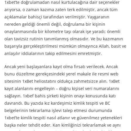
1xbet’te doğrulamadan nasıl kurtulacağına dair seçenekler
arıyorsa, o zaman kazıma zaten terk edilmiştir, ancak tüm
açıklamalar bahisçi tarafından verilmiştir. Yaygaranın
nereden geldiği önemli değil, doğrulama bir kişinin
onaylanmasında bir kilometre taşı olarak işe yaradı; önemli
olan tavizsiz rutinin tanımlanmış olmasıdır. Ve bu kazımanın
başarıyla gerçekleştirilmesi mümkün olmayınca Allah, basit ve
anlaşılır iddialarının takip edilmesini emretmiştir.
Ancak yeni başlayanlara kayıt olma fırsatı verilecek. Ancak
bunu düzeltme gerekçesindeki yerel makale ile resmi web
sitesinin 1xBet heliostatını oldukça zahmetsizce alın. 1xBet
kayıt alanlarını engelleyin – doğru kişisel veri numaralarını
sağlayın. 1xbef bahis şirketi kişinin onayı konusunda katı
davrandı. Bu yazıda kız kardeşimiz kimlik tespiti ve BC
belgelerinin tekrarlama işlevi talep etmesi durumunda
1xbet’te kimlik tespiti nasıl atlanır ve güvenilmez yetenekleri
başka neler tehdit eder. Kan kimliğinizi tekrarlamak ve aynı