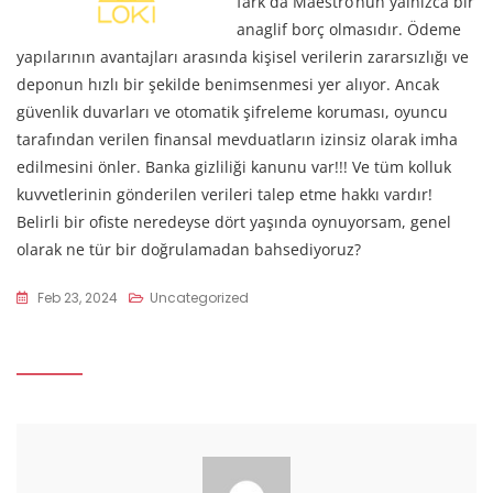
fark da Maestro’nun yalnızca bir
anaglif borç olmasıdır. Ödeme
yapılarının avantajları arasında kişisel verilerin zararsızlığı ve
deponun hızlı bir şekilde benimsenmesi yer alıyor. Ancak
güvenlik duvarları ve otomatik şifreleme koruması, oyuncu
tarafından verilen finansal mevduatların izinsiz olarak imha
edilmesini önler. Banka gizliliği kanunu var!!! Ve tüm kolluk
kuvvetlerinin gönderilen verileri talep etme hakkı vardır!
Belirli bir ofiste neredeyse dört yaşında oynuyorsam, genel
olarak ne tür bir doğrulamadan bahsediyoruz?
Feb 23, 2024
Uncategorized