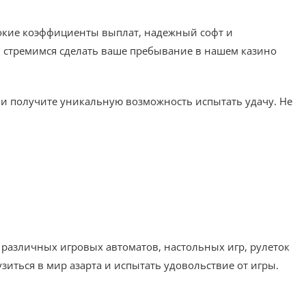
сокие коэффициенты выплат, надежный софт и
и стремимся сделать ваше пребывание в нашем казино
 и получите уникальную возможность испытать удачу. Не
различных игровых автоматов, настольных игр, рулеток
зиться в мир азарта и испытать удовольствие от игры.