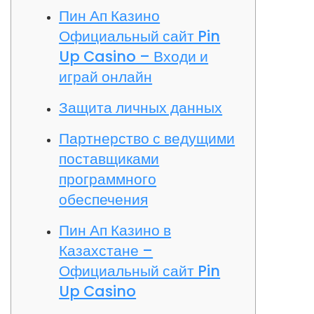
Пин Ап Казино
Официальный сайт Pin
Up Casino – Входи и
играй онлайн
Защита личных данных
Партнерство с ведущими
поставщиками
программного
обеспечения
Пин Ап Казино в
Казахстане –
Официальный сайт Pin
Up Casino