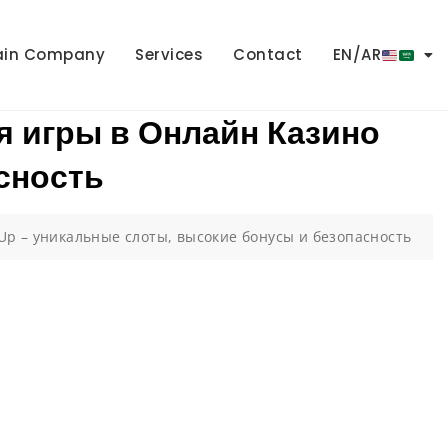
ain Company
Services
Contact
EN/AR
я игры в Онлайн Казино
сность
Up – уникальные слоты, высокие бонусы и безопасность