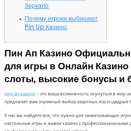
Зеркало
Почему игроки выбирают
Pin Up Казино:
Пин Ап Казино Официальн
для игры в Онлайн Казино
слоты, высокие бонусы и 
пин ап казино
– это ваша возможность окунуться в мир а
предлагает вам огромный выбор азартных игр и щедрые 
У нас вы найдете все, что нужно для захватывающих игро
настольные игры и живое казино с профессиональными 