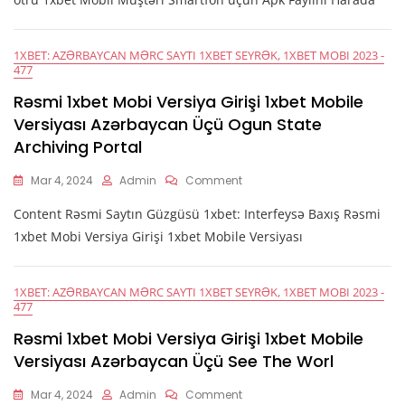
Sayt
1xbet
Azərbaycan
1XBET: AZƏRBAYCAN MƏRC SAYTI 1XBET SEYRƏK, 1XBET MOBI 2023 -
Bukmeker
477
Kontoru,
Bonuslar,
Rəsmi 1xbet Mobi Versiya Girişi 1xbet Mobile
Apk
Versiyası Azərbaycan Üçü Ogun State
Archiving Portal
On
Mar 4, 2024
Admin
Comment
Rəsmi
Content Rəsmi Saytın Güzgüsü 1xbet: Interfeysə Baxış Rəsmi
1xbet
Mobi
1xbet Mobi Versiya Girişi 1xbet Mobile Versiyası
Versiya
Girişi
1xbet
1XBET: AZƏRBAYCAN MƏRC SAYTI 1XBET SEYRƏK, 1XBET MOBI 2023 -
Mobile
477
Versiyası
Azərbaycan
Rəsmi 1xbet Mobi Versiya Girişi 1xbet Mobile
Üçü
Versiyası Azərbaycan Üçü See The Worl
Ogun
State
On
Mar 4, 2024
Admin
Comment
Archiving