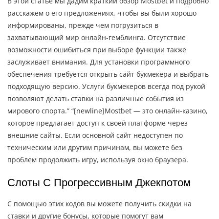
В этой статье мы дадим краткий обзор Mostbet и подробно
расскажем о его предложениях, чтобы вы были хорошо
информированы, прежде чем погрузиться в
захватывающий мир онлайн-гемблинга. Отсутствие
возможности ошибиться при выборе функции также
заслуживает внимания. Для установки программного
обеспечения требуется открыть сайт букмекера и выбрать
подходящую версию. Услуги букмекеров всегда под рукой
позволяют делать ставки на различные события из
мирового спорта.” “[newline]Mostbet — это онлайн-казино,
которое предлагает доступ к своей платформе через
внешние сайты. Если основной сайт недоступен по
техническим или другим причинам, вы можете без
проблем продолжить игру, используя окно браузера.
Слоты С Прогрессивным Джекпотом
С помощью этих кодов вы можете получить скидки на
ставки и другие бонусы, которые помогут вам