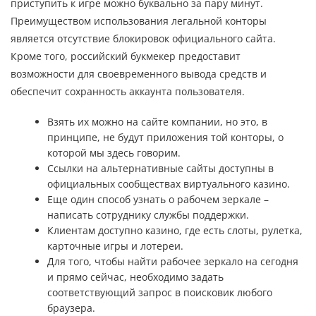
приступить к игре можно буквально за пару минут.
Преимуществом использования легальной конторы
является отсутствие блокировок официального сайта.
Кроме того, российский букмекер предоставит
возможности для своевременного вывода средств и
обеспечит сохранность аккаунта пользователя.
Взять их можно на сайте компании, но это, в
принципе, не будут приложения той конторы, о
которой мы здесь говорим.
Ссылки на альтернативные сайты доступны в
официальных сообществах виртуального казино.
Еще один способ узнать о рабочем зеркале –
написать сотруднику службы поддержки.
Клиентам доступно казино, где есть слоты, рулетка,
карточные игры и лотереи.
Для того, чтобы найти рабочее зеркало на сегодня
и прямо сейчас, необходимо задать
соответствующий запрос в поисковик любого
браузера.