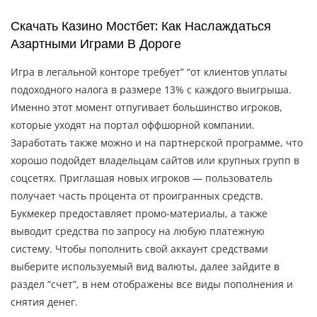
Скачать Казино Мостбет: Как Наслаждаться
Азартными Играми В Дороге
Игра в легальной конторе требует” “от клиентов уплаты
подоходного налога в размере 13% с каждого выигрыша.
Именно этот момент отпугивает большинство игроков,
которые уходят на портал оффшорной компании.
Заработать также можно и на партнерской программе, что
хорошо подойдет владельцам сайтов или крупных групп в
соцсетях. Приглашая новых игроков — пользователь
получает часть процента от проигранных средств.
Букмекер предоставляет промо-материалы, а также
выводит средства по запросу на любую платежную
систему. Чтобы пополнить свой аккаунт средствами
выберите используемый вид валюты, далее зайдите в
раздел “счет”, в нем отображены все виды пополнения и
снятия денег.