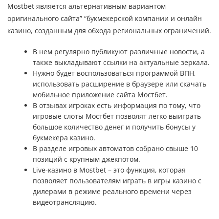
Mostbet является альтернативным вариантом
оригинального сайта” “букмекерской компании и онлайн
казино, созданным для обхода региональных ограничений.
В нем регулярно публикуют различные новости, а
также выкладывают ссылки на актуальные зеркала.
Нужно будет воспользоваться программой ВПН,
использовать расширение в браузере или скачать
мобильное приложение сайта Мостбет.
В отзывах игроках есть информация по тому, что
игровые слоты Мостбет позволят легко выиграть
большое количество денег и получить бонусы у
букмекера казино.
В разделе игровых автоматов собрано свыше 10
позиций с крупным джекпотом.
Live-казино в Mostbet – это функция, которая
позволяет пользователям играть в игры казино с
дилерами в режиме реального времени через
видеотрансляцию.