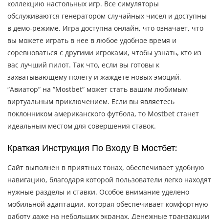
коллекцию настольных игр. Все симуляторы
обслуживаются генератором случайных чисел и доступны
в демо-режиме. Игра доступна онлайн, что означает, что
вы можете играть в нее в любое удобное время и
соревноваться с другими игроками, чтобы узнать, кто из
вас лучший пилот. Так что, если вы готовы к
захватывающему полету и жаждете новых эмоций,
“Авиатор” на “Mostbet” может стать вашим любимым
виртуальным приключением. Если вы являетесь
поклонником американского футбола, то Mostbet станет
идеальным местом для совершения ставок.
Краткая Инструкция По Входу В Мостбет:
Сайт выполнен в приятных тонах, обеспечивает удобную
навигацию, благодаря которой пользователи легко находят
нужные разделы и ставки. Особое внимание уделено
мобильной адаптации, которая обеспечивает комфортную
работу даже на небольших экранах. Денежные транзакции