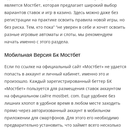
является Мостбет, которая предлагает широкий выбор
вариантов ставок и игр в казино. Здесь можно даже без
регистрации на практике освоить правила новой игры, но
без риска. Тем, кто пока” “не уверен в себе и хочет освоить
разные игровые автоматы и слоты, мы рекомендуем
начать именно с этого раздела.
Мобильная Версия Бк Мостбет
Если по ссылке на официальный сайт «Мостбет» не удается
попасть в аккаунт и личный кабинет, именно это и
произошло. Каждый зарегистрированный беттер БК
«Мостбет» пользуется для размещения ставок аккаунтом
на официальном сайте mostbet. com. Еще удобнее без
лишних хлопот в удобное время в любом месте заходить
прямо через авторизованный аккаунт в мобильном
приложении для смартфонов. Для этого его необходимо
предварительно установить, что займет всего несколько