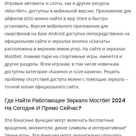
Игровые автоматы и слоты, как и другие ресурсы
«Мостбет», доступны в мобильной версии. Приложение для
айфонов (iOS) можно найти в App Store и быстро
установить. Версия мобильного приложения для
смартфонов на базе Android доступна непосредственно на
официальном сайте и зеркалах (кнопка «Скачать»
расположена в верхнем левом углу). На сайте и зеркалах
Mostbet, помимо пари на спортивные игры, имеются и
другие разделы. Всем игрокам, в том числе новичкам,
доступны категории «Казино» и «Live-казино». Решить
проблему отсутствия доступа можно с помощью зеркала –
точной копии официального сайта.
Где Найти Работающее Зеркало Мостбет 2024
На Сегодня И Прямо Сейчас?
Эти бонусные функции могут включать бесплатные
вращения, множители, дикие символы и интерактивные”
“мини-игры. Эти функции могут значительно улучшить