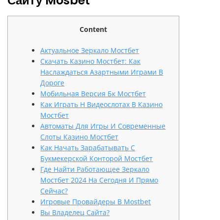
Сайту Mosbet
Content
Актуальное Зеркало Мостбет
Скачать Казино Мостбет: Как
Наслаждаться Азартными Играми В
Дороге
Мобильная Версия Бк Мостбет
Как Играть Н Видеослотах В Казино
Мостбет
Автоматы Для Игры И Современные
Слоты Казино Мостбет
Как Начать Зарабатывать С
Букмекерской Конторой Мостбет
Где Найти Работающее Зеркало
Мостбет 2024 На Сегодня И Прямо
Сейчас?
Игровые Провайдеры В Mostbet
Вы Владелец Сайта?