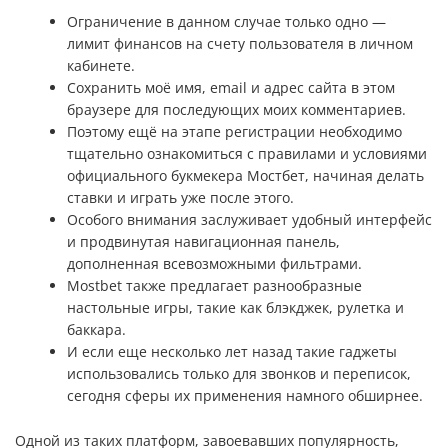
Ограничение в данном случае только одно —
лимит финансов на счету пользователя в личном
кабинете.
Сохранить моё имя, email и адрес сайта в этом
браузере для последующих моих комментариев.
Поэтому ещё на этапе регистрации необходимо
тщательно ознакомиться с правилами и условиями
официального букмекера Мостбет, начиная делать
ставки и играть уже после этого.
Особого внимания заслуживает удобный интерфейс
и продвинутая навигационная панель,
дополненная всевозможными фильтрами.
Mostbet также предлагает разнообразные
настольные игры, такие как блэкджек, рулетка и
баккара.
И если еще несколько лет назад такие гаджеты
использовались только для звонков и переписок,
сегодня сферы их применения намного обширнее.
Одной из таких платформ, завоевавших популярность,