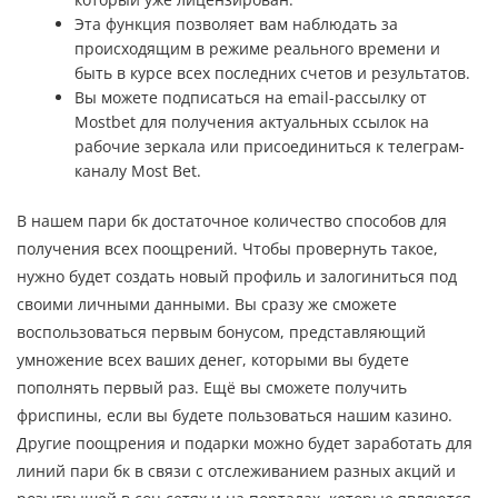
Эта функция позволяет вам наблюдать за
происходящим в режиме реального времени и
быть в курсе всех последних счетов и результатов.
Вы можете подписаться на email-рассылку от
Mostbet для получения актуальных ссылок на
рабочие зеркала или присоединиться к телеграм-
каналу Most Bet.
В нашем пари бк достаточное количество способов для
получения всех поощрений. Чтобы провернуть такое,
нужно будет создать новый профиль и залогиниться под
своими личными данными. Вы сразу же сможете
воспользоваться первым бонусом, представляющий
умножение всех ваших денег, которыми вы будете
пополнять первый раз. Ещё вы сможете получить
фриспины, если вы будете пользоваться нашим казино.
Другие поощрения и подарки можно будет заработать для
линий пари бк в связи с отслеживанием разных акций и