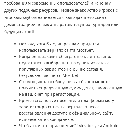
требованиям современных пользователей и канонам
других подобных ресурсов. Первое знакомство игроков с
игровым клубом начинается с выпадающего окна с
демонстрацией новых аппаратов, текущих турниров или
будущих акций.
Поэтому хотя бы один раз вам придется
использовать зеркало сайта Мостбет.
Когда речь заходит об играх в онлайн-казино,
недостатка в выборе нет, но одним из самых
популярных вариантов на рынке сегодня,
безусловно, является Mostbet.
С помощью таких бонусов вы обычно можете
получить определенную сумму денег, зачисленную
на ваш счет при регистрации.
Кроме того, новые посетители платформы могут
зарегистрироваться на зеркале, а после
восстановления доступа к официальному сайту
использовать свои данные.
Чтобы скачать приложение” “Mostbet для Android,