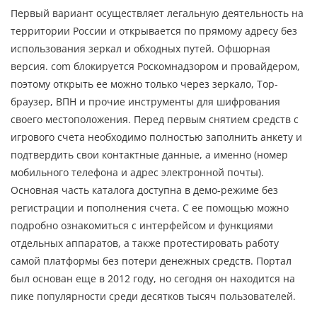
Первый вариант осуществляет легальную деятельность на
территории России и открывается по прямому адресу без
использования зеркал и обходных путей. Офшорная
версия. сom блокируется Роскомнадзором и провайдером,
поэтому открыть ее можно только через зеркало, Тор-
браузер, ВПН и прочие инструменты для шифрования
своего местоположения. Перед первым снятием средств с
игрового счета необходимо полностью заполнить анкету и
подтвердить свои контактные данные, а именно (номер
мобильного телефона и адрес электронной почты).
Основная часть каталога доступна в демо-режиме без
регистрации и пополнения счета. С ее помощью можно
подробно ознакомиться с интерфейсом и функциями
отдельных аппаратов, а также протестировать работу
самой платформы без потери денежных средств. Портал
был основан еще в 2012 году, но сегодня он находится на
пике популярности среди десятков тысяч пользователей.