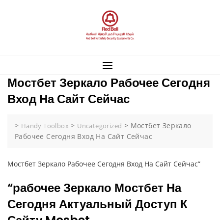
Skip
to
content
Мостбет Зеркало Рабочее Сегодня
Вход На Сайт Сейчас
>
>
>
Мостбет Зеркало
Handy Toolbox
Uncategorized
Рабочее Сегодня Вход На Сайт Сейчас
Мостбет Зеркало Рабочее Сегодня Вход На Сайт Сейчас”
“рабочее Зеркало Мостбет На
Сегодня Актуальный Доступ К