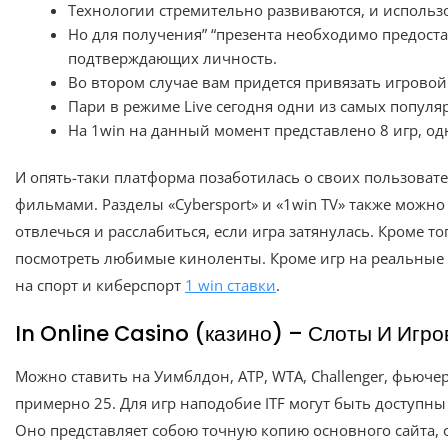
Технологии стремительно развиваются, и использо
Но для получения” “презента необходимо предост
подтверждающих личность.
Во втором случае вам придется привязать игровой 
Пари в режиме Live сегодня одни из самых популя
На 1win на данный момент представлено 8 игр, од
И опять-таки платформа позаботилась о своих пользоват
фильмами. Разделы «Cybersport» и «1win TV» также можн
отвлечься и расслабиться, если игра затянулась. Кроме т
посмотреть любимые киноленты. Кроме игр на реальные д
на спорт и киберспорт
1 win ставки
.
In Online Casino (казино) – Слоты И Игр
Можно ставить на Уимблдон, ATP, WTA, Challenger, фьюче
примерно 25. Для игр наподобие ITF могут быть доступн
Оно представляет собою точную копию основного сайта, 