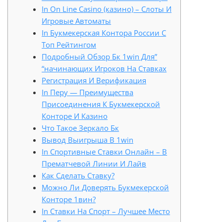
In On Line Casino (казино) – Слоты И
Игровые Автоматы
In Букмекерская Контора России С
Топ Рейтингом
Подробный Обзор Бк 1win Для”
“начинающих Игроков На Ставках
Регистрация И Верификация
In Перу — Преимущества
Присоединения К Букмекерской
Конторе И Казино
Что Такое Зеркало Бк
Вывод Выигрыша В 1win
In Спортивные Ставки Онлайн – В
Прематчевой Линии И Лайв
Как Сделать Ставку?
Можно Ли Доверять Букмекерской
Конторе 1вин?
In Cтавки На Спорт – Лучшее Место