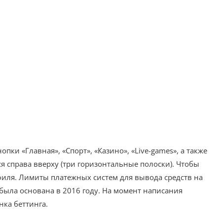
пки «Главная», «Спорт», «Казино», «Live-games», а также
я справа вверху (три горизонтальные полоски). Чтобы
филя. Лимиты платежных систем для вывода средств на
 была основана в 2016 году. На момент написания
нка беттинга.