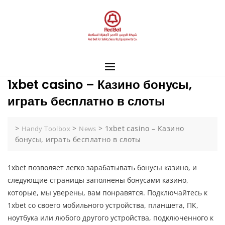
Skip
to
content
1xbet casino – Казино бонусы,
играть бесплатно в слоты
>
>
>
1xbet casino – Казино
Handy Toolbox
News
бонусы, играть бесплатно в слоты
1xbet позволяет легко зарабатывать бонусы казино, и
следующие страницы заполнены бонусами казино,
которые, мы уверены, вам понравятся. Подключайтесь к
1xbet со своего мобильного устройства, планшета, ПК,
ноутбука или любого другого устройства, подключенного к