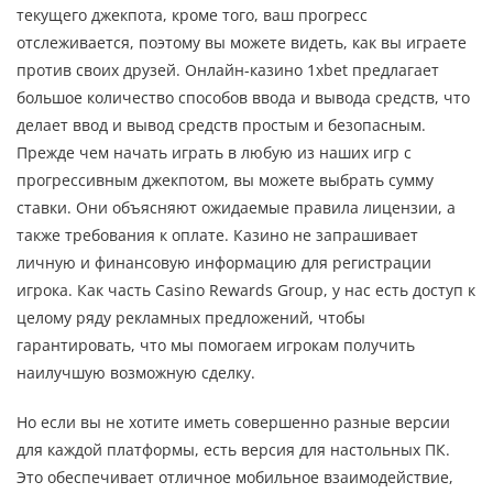
текущего джекпота, кроме того, ваш прогресс
отслеживается, поэтому вы можете видеть, как вы играете
против своих друзей. Онлайн-казино 1xbet предлагает
большое количество способов ввода и вывода средств, что
делает ввод и вывод средств простым и безопасным.
Прежде чем начать играть в любую из наших игр с
прогрессивным джекпотом, вы можете выбрать сумму
ставки. Они объясняют ожидаемые правила лицензии, а
также требования к оплате. Казино не запрашивает
личную и финансовую информацию для регистрации
игрока. Как часть Casino Rewards Group, у нас есть доступ к
целому ряду рекламных предложений, чтобы
гарантировать, что мы помогаем игрокам получить
наилучшую возможную сделку.
Но если вы не хотите иметь совершенно разные версии
для каждой платформы, есть версия для настольных ПК.
Это обеспечивает отличное мобильное взаимодействие,