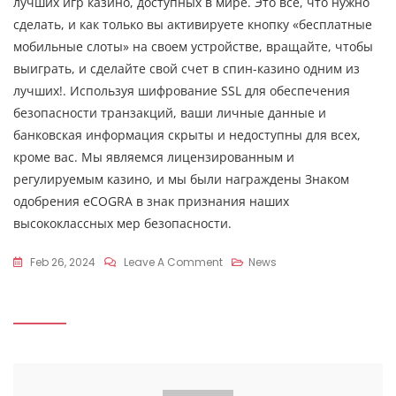
лучших игр казино, доступных в мире. Это все, что нужно
сделать, и как только вы активируете кнопку «бесплатные
мобильные слоты» на своем устройстве, вращайте, чтобы
выиграть, и сделайте свой счет в спин-казино одним из
лучших!. Используя шифрование SSL для обеспечения
безопасности транзакций, ваши личные данные и
банковская информация скрыты и недоступны для всех,
кроме вас. Мы являемся лицензированным и
регулируемым казино, и мы были награждены Знаком
одобрения eCOGRA в знак признания наших
высококлассных мер безопасности.
On
Feb 26, 2024
Leave A Comment
News
1xbet
Casino
–
Казино
Бонусы,
Играть