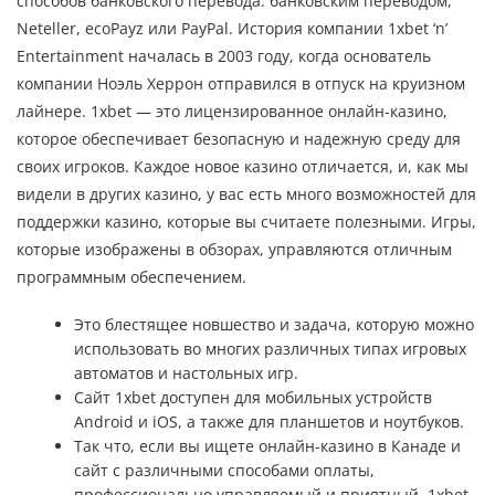
способов банковского перевода: банковским переводом,
Neteller, ecoPayz или PayPal. История компании 1xbet ‘n’
Entertainment началась в 2003 году, когда основатель
компании Ноэль Херрон отправился в отпуск на круизном
лайнере. 1xbet — это лицензированное онлайн-казино,
которое обеспечивает безопасную и надежную среду для
своих игроков. Каждое новое казино отличается, и, как мы
видели в других казино, у вас есть много возможностей для
поддержки казино, которые вы считаете полезными. Игры,
которые изображены в обзорах, управляются отличным
программным обеспечением.
Это блестящее новшество и задача, которую можно
использовать во многих различных типах игровых
автоматов и настольных игр.
Сайт 1xbet доступен для мобильных устройств
Android и iOS, а также для планшетов и ноутбуков.
Так что, если вы ищете онлайн-казино в Канаде и
сайт с различными способами оплаты,
профессионально управляемый и приятный, 1xbet