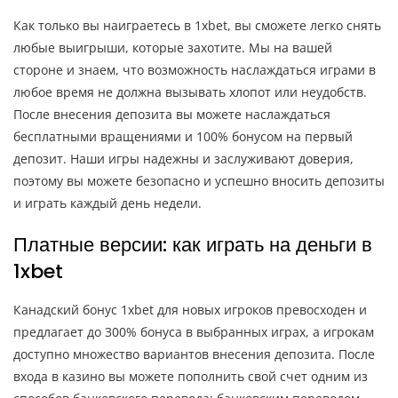
Как только вы наиграетесь в 1xbet, вы сможете легко снять
любые выигрыши, которые захотите. Мы на вашей
стороне и знаем, что возможность наслаждаться играми в
любое время не должна вызывать хлопот или неудобств.
После внесения депозита вы можете наслаждаться
бесплатными вращениями и 100% бонусом на первый
депозит. Наши игры надежны и заслуживают доверия,
поэтому вы можете безопасно и успешно вносить депозиты
и играть каждый день недели.
Платные версии: как играть на деньги в
1xbet
Канадский бонус 1xbet для новых игроков превосходен и
предлагает до 300% бонуса в выбранных играх, а игрокам
доступно множество вариантов внесения депозита. После
входа в казино вы можете пополнить свой счет одним из