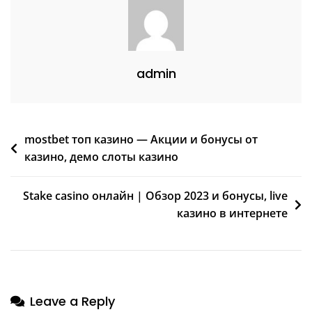
Бесплатно
В
Слоты
admin
Post
mostbet топ казино — Акции и бонусы от
казино, демо слоты казино
navigation
Stake casino онлайн | Обзор 2023 и бонусы, live
казино в интернете
Leave a Reply