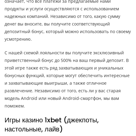
означает, что все платежи за предлагаемые нами
продукты и услуги осуществляются с использованием
надежных компаний. Независимо от того, какую сумму
денег вы вносите, вы получите соответствующий
депозитный бонус, который можно использовать по своему
усмотрению.
С нашей схемой лояльности вы получите эксклюзивный
приветственный бонус до 500% на ваш первый депозит. В
этой игре также есть ряд захватывающих и уникальных
бонусных функций, которые могут обеспечить интересные
и захватывающие выигрыши, а также отличное
развлечение. Независимо от того, есть ли у вас старая
модель Android или новый Android-смартфон, мы вам
поможем.
Игры казино 1xbet (джекпоты,
настольные, лайв)