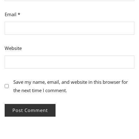
Email
*
Website
Save my name, email, and website in this browser for
the next time I comment.