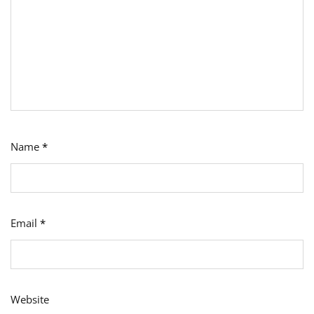
Name
*
Email
*
Website