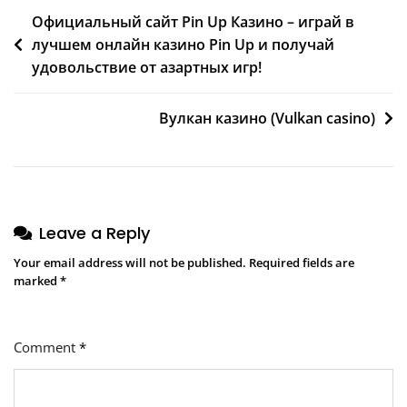
Post
Официальный сайт Pin Up Казино – играй в
лучшем онлайн казино Pin Up и получай
navigation
удовольствие от азартных игр!
Вулкан казино (Vulkan casino)
Leave a Reply
Your email address will not be published.
Required fields are
marked
*
Comment
*