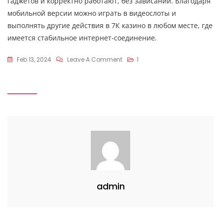
гаджетов и корректно работают, без зависаний. Благодаря
мобильной версии можно играть в видеослоты и
выполнять другие действия в 7К казино в любом месте, где
имеется стабильное интернет-соединение.
On
Feb 13, 2024
Leave A Comment
1
7К
Казино
(7K
Casino)
admin