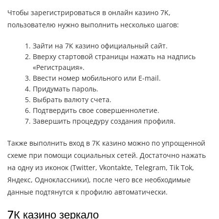
Чтобы зарегистрироваться в онлайн казино 7K,
пользователю нужно выполнить несколько шагов:
Зайти на 7К казино официальный сайт.
Вверху стартовой страницы нажать на надпись
«Регистрация».
Ввести номер мобильного или E-mail.
Придумать пароль.
Выбрать валюту счета.
Подтвердить свое совершеннолетие.
Завершить процедуру создания профиля.
Также выполнить вход в 7К казино можно по упрощенной
схеме при помощи социальных сетей. Достаточно нажать
на одну из иконок (Twitter, Vkontakte, Telegram, Tik Tok,
Яндекс, Одноклассники), после чего все необходимые
данные подтянутся к профилю автоматически.
7К казино зеркало