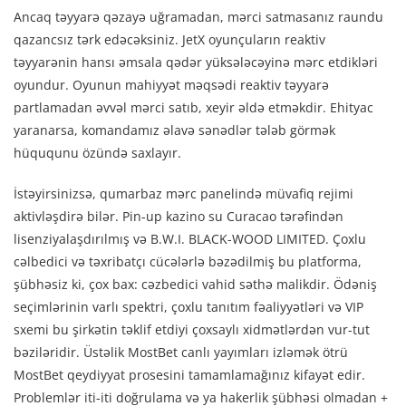
Ancaq təyyarə qəzayə uğramadan, mərci satmasanız raundu
qazancsız tərk edəcəksiniz. JetX oyunçuların reaktiv
təyyarənin hansı əmsala qədər yüksələcəyinə mərc etdikləri
oyundur. Oyunun mahiyyət məqsədi reaktiv təyyarə
partlamadan əvvəl mərci satıb, xeyir əldə etməkdir. Ehityac
yaranarsa, komandamız əlavə sənədlər tələb görmək
hüququnu özündə saxlayır.
İstəyirsinizsə, qumarbaz mərc panelində müvafiq rejimi
aktivləşdirə bilər. Pin-up kazino su Curacao tərəfindən
lisenziyalaşdırılmış və B.W.I. BLACK-WOOD LIMITED. Çoxlu
cəlbedici və təxribatçı cücələrlə bəzədilmiş bu platforma,
şübhəsiz ki, çox bax: cəzbedici vahid səthə malikdir. Ödəniş
seçimlərinin varlı spektri, çoxlu tanıtım fəaliyyətləri və VIP
sxemi bu şirkətin təklif etdiyi çoxsaylı xidmətlərdən vur-tut
bəziləridir. Üstəlik MostBet canlı yayımları izləmək ötrü
MostBet qeydiyyat prosesini tamamlamağınız kifayət edir.
Problemlər iti-iti doğrulama və ya hakerlik şübhəsi olmadan +