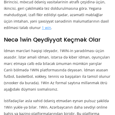
Birincisi, mövcud ödəniş vasitələrinin ətraflı çeşidinə üçün,
ikincisi, geri çəkilməklə tez doldurulmasına görə. Yeganə
məhdudiyyət, izafi fikir edildiyi qədər, əzəmətli məbləğlər
üçün imtahan, yəni şəxsiyyət sənədinin məlumatlarının daxil
edilməsi tələb olunur
1 win
.
Necə 1win Qeydiyyat Keçmək Olar
İdman mərcləri həqiqi ideyadır, 1WIN-in yaradılması üçün
əsasdır. İstər əməli idman, istərsə də kiber idman, oyunçuları
mərc etməyə cəlb edə biləcək ümumən mümkün yarışlar
Canlı bölmədə 1WIN platformasında deyəsən. İdman əsasən
futbol, ​​basketbol, ​​xokkey, tennis və başqaları ilə təmsil olunur
(snooker də burada). 1Win Az formal saytına millənmək ötrü
aşağıdakı düyməni sıxmalısınız.
İstifadəçilər əsla vahid ödəniş etmədən eynən pulsuz şəkildə
1Win yukle-yə bilər. 1Win, Azərbaycanın daha sevdiyi online
bahis və kazino platformalarından biridir. Bu platforma