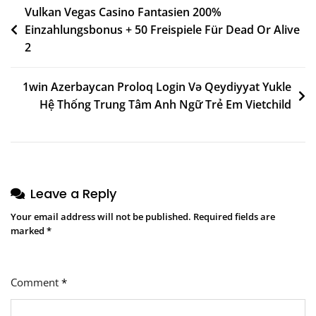
Post
Vulkan Vegas Casino Fantasien 200%
Einzahlungsbonus + 50 Freispiele Für Dead Or Alive
navigation
2
1win Azerbaycan Proloq Login Və Qeydiyyat Yukle
Hệ Thống Trung Tâm Anh Ngữ Trẻ Em Vietchild
Leave a Reply
Your email address will not be published.
Required fields are
marked
*
Comment
*