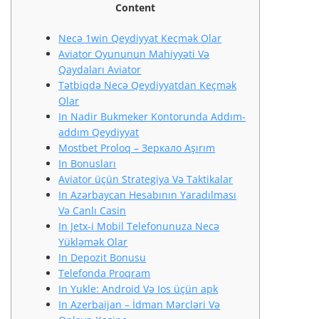
Content
Necə 1win Qeydiyyat Keçmək Olar
Aviator Oyununun Mahiyyəti Və
Qaydaları Aviator
Tətbiqdə Necə Qeydiyyatdan Keçmək
Olar
In Nadir Bukmeker Kontorunda Addım-
addım Qeydiyyat
Mostbet Proloq – Зеркало Aşırım
In Bonusları
Aviator üçün Strategiya Və Taktikalar
In Azərbaycan Hesabının Yaradılması
Və Canlı Casin
In Jetx-i Mobil Telefonunuza Necə
Yükləmək Olar
In Depozit Bonusu
Telefonda Proqram
In Yukle: Android Və Ios üçün apk
In Azerbaijan – İdman Mərcləri Və