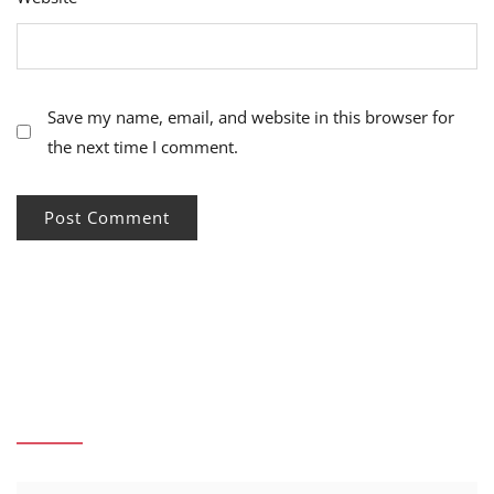
Save my name, email, and website in this browser for
the next time I comment.