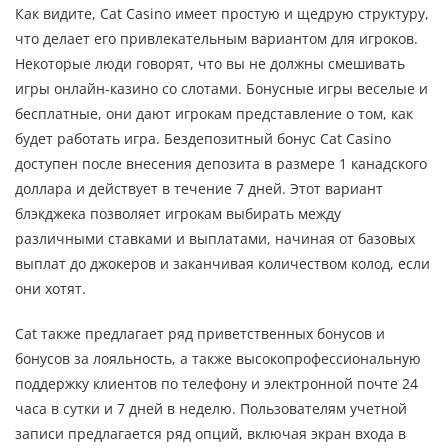
Как видите, Cat Casino имеет простую и щедрую структуру,
что делает его привлекательным вариантом для игроков.
Некоторые люди говорят, что вы не должны смешивать
игры онлайн-казино со слотами. Бонусные игры веселые и
бесплатные, они дают игрокам представление о том, как
будет работать игра. Бездепозитный бонус Cat Casino
доступен после внесения депозита в размере 1 канадского
доллара и действует в течение 7 дней. Этот вариант
блэкджека позволяет игрокам выбирать между
различными ставками и выплатами, начиная от базовых
выплат до джокеров и заканчивая количеством колод, если
они хотят.
Cat также предлагает ряд приветственных бонусов и
бонусов за лояльность, а также высокопрофессиональную
поддержку клиентов по телефону и электронной почте 24
часа в сутки и 7 дней в неделю. Пользователям учетной
записи предлагается ряд опций, включая экран входа в