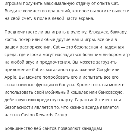
игрокам получить максимальную отдачу от опыта Cat.
Введите количество вращений, которое вы хотите вывести
на свой счет, в поле в левой части экрана.
Предпочитаете ли вы играть в рулетку, блэкджек, баккару,
кости, покер или любые другие наши игры, все они в
вашем распоряжении. Cat — это безопасная и надежная
среда, где игроки могут насладиться большим выбором игр
на любой вкус и предпочтения. Вы можете загрузить
приложение Cat из магазинов приложений Google или
Apple. Вы можете попробовать его и испытать все его
эксклюзивные функции и бонусы. Кроме того, вы можете
использовать свой мобильный кошелек или банковскую,
дебетовую или кредитную карту. Гарантией качества и
безопасности является то, что казино всегда является
частью Casino Rewards Group.
Большинство веб-сайтов позволяют канадцам