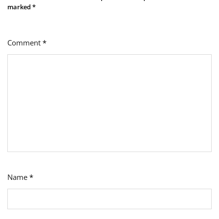
marked
*
Comment
*
Name
*