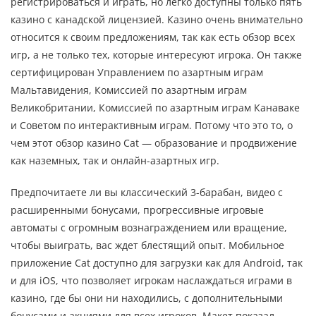
регистрироваться и играть, но легко доступны только пять
казино с канадской лицензией. Казино очень внимательно
относится к своим предложениям, так как есть обзор всех
игр, а не только тех, которые интересуют игрока. Он также
сертифицирован Управлением по азартным играм
Мальтавидения, Комиссией по азартным играм
Великобритании, Комиссией по азартным играм Канаваке
и Советом по интерактивным играм. Потому что это то, о
чем этот обзор казино Cat — образование и продвижение
как наземных, так и онлайн-азартных игр.
Предпочитаете ли вы классический 3-барабан, видео с
расширенными бонусами, прогрессивные игровые
автоматы с огромным вознаграждением или вращение,
чтобы выиграть, вас ждет блестящий опыт. Мобильное
приложение Cat доступно для загрузки как для Android, так
и для iOS, что позволяет игрокам наслаждаться играми в
казино, где бы они ни находились, с дополнительными
бонусами и акциями для всех игроков. Макет показал