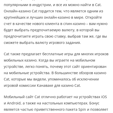
популярными в индустрии, и все их можно найти в Cat.
Онлайн-казино Cat гордится тем, что является одним из
крупнейших и лучших онлайн-казино в мире. Откройте
счет в качестве нового клиента в спин-казино – вам нужно
будет выбрать предпочитаемую валюту, в которой вы
предпочитаете играть свою ставку, выбрав там же, где вы
сможете выбрать валюту игрового задания.
Cat также предлагает бесплатные игры для многих игроков
мобильных казино. Когда вы играете на мобильном
устройстве, легко понять, почему этот сайт ориентирован
на мобильные устройства. В большинстве обзоров казино
Cat, которые мы видели, упоминалось об исключении
игровой комиссии Канаваке для казино Cat.
Мобильный сайт Cat отлично работает на устройствах iOS
и Android, а также на настольных компьютерах. Бонус
является частью приветственного пакета Spin и позволяет