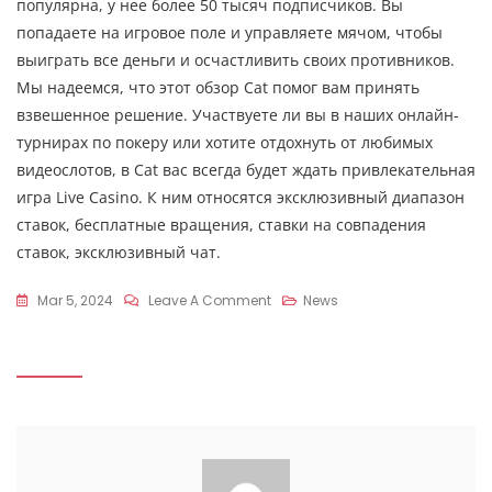
популярна, у нее более 50 тысяч подписчиков. Вы
попадаете на игровое поле и управляете мячом, чтобы
выиграть все деньги и осчастливить своих противников.
Мы надеемся, что этот обзор Cat помог вам принять
взвешенное решение. Участвуете ли вы в наших онлайн-
турнирах по покеру или хотите отдохнуть от любимых
видеослотов, в Cat вас всегда будет ждать привлекательная
игра Live Casino. К ним относятся эксклюзивный диапазон
ставок, бесплатные вращения, ставки на совпадения
ставок, эксклюзивный чат.
On
Mar 5, 2024
Leave A Comment
News
Cat
Casino
—
Фриспины
Для
Новых
Игроков,