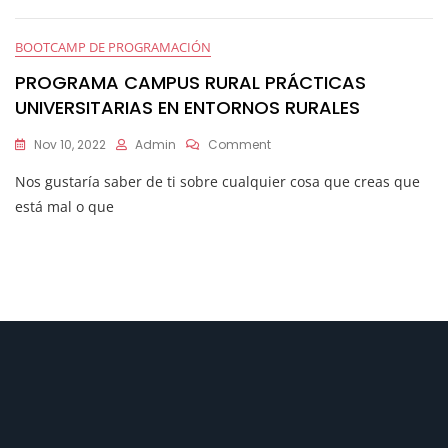
De
Datos:
BOOTCAMP DE PROGRAMACIÓN
La
Alquimia
PROGRAMA CAMPUS RURAL PRÁCTICAS
De
UNIVERSITARIAS EN ENTORNOS RURALES
La
Era
On
Nov 10, 2022
Admin
Comment
De
PROGRAMA
La
Nos gustaría saber de ti sobre cualquier cosa que creas que
CAMPUS
Inteligencia
RURAL
está mal o que
Artificial
PRÁCTICAS
UNIVERSITARIAS
EN
ENTORNOS
RURALES