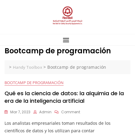
Skip
to
content
Bootcamp de programación
>
>
Bootcamp de programación
Handy Toolbox
BOOTCAMP DE PROGRAMACIÓN
Qué es la ciencia de datos: la alquimia de la
era de la inteligencia artificial
On
Mar 7, 2023
Admin
Comment
Qué
Los analistas empresariales toman resultados de los
Es
La
científicos de datos y los utilizan para contar
Ciencia