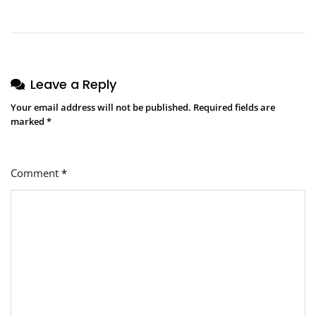
Leave a Reply
Your email address will not be published.
Required fields are
marked
*
Comment
*