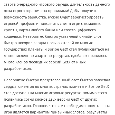
старта очередного игрового раунда, длительность данного
окна строго ограничена правилами! Дабы получить
возможность заработка, нужно будет зарегистрировать
игровой профиль и пополнить счет в игре с помощью
крипты, карты любого банка или своего цифрового
кошелька. Невероятно быстро указанный онлайн-слот
быстро покорил сердца пользователей во многих
государствах планеты и Spribe GetX стал публиковаться на
многочисленных азартных ресурсах, вдобавок появилось
много клонов последних версий GetX от иных
разработчиков.
Невероятно быстро представленный слот быстро завоевал
сердца клиентов во многих странах планеты и Spribe GetX
стал доступен на многих игровых ресурсах, помимо этого
появились сотни клонов двух версий GetX от других
разработчиков. Главное, что вам необходимо понять — эта
игра является вариантом привычных слотов, результаты