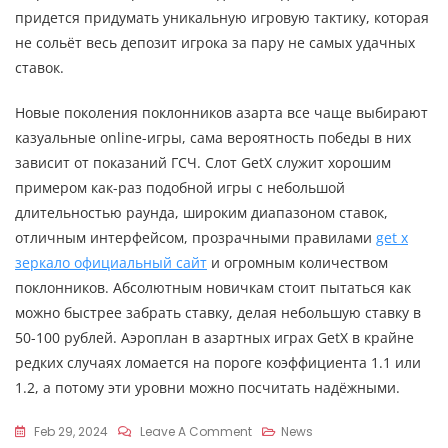
придется придумать уникальную игровую тактику, которая
не сольёт весь депозит игрока за пару не самых удачных
ставок.
Новые поколения поклонников азарта все чаще выбирают
казуальные online-игры, сама вероятность победы в них
зависит от показаний ГСЧ. Слот GetX служит хорошим
примером как-раз подобной игры с небольшой
длительностью раунда, широким диапазоном ставок,
отличным интерфейсом, прозрачными правилами
get x
зеркало официальный сайт
и огромным количеством
поклонников. Абсолютным новичкам стоит пытаться как
можно быстрее забрать ставку, делая небольшую ставку в
50-100 рублей. Аэроплан в азартных играх GetX в крайне
редких случаях ломается на пороге коэффициента 1.1 или
1.2, а потому эти уровни можно посчитать надёжными.
On
Feb 29, 2024
Leave A Comment
News