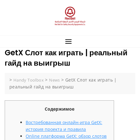
Skip
to
content
GetX Слот как играть | реальный
гайд на выигрыш
>
>
>
GetX Слот как играть |
Handy Toolbox
News
реальный гайд на выигрыш
Содержимое
Востребованная онлайн-игра GetX:
история проекта и правила
Online платформа GetX: обзор слотов