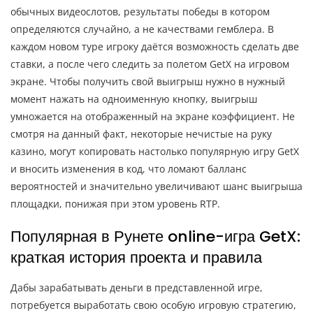
обычных видеослотов, результаты победы в котором
определяются случайно, а не качествами гемблера. В
каждом новом туре игроку даётся возможность сделать две
ставки, а после чего следить за полетом GetX на игровом
экране. Чтобы получить свой выигрыш нужно в нужный
момент нажать на одноименную кнопку, выигрыш
умножается на отображенный на экране коэффициент. Не
смотря на данный факт, некоторые нечистые на руку
казино, могут копировать настолько популярную игру GetX
и вносить изменения в код, что ломают балланс
вероятностей и значительно увеличивают шанс выигрыша
площадки, понижая при этом уровень RTP.
Популярная в Рунете online-игра GetX:
краткая история проекта и правила
Дабы зарабатывать деньги в представленной игре,
потребуется выработать свою особую игровую стратегию,