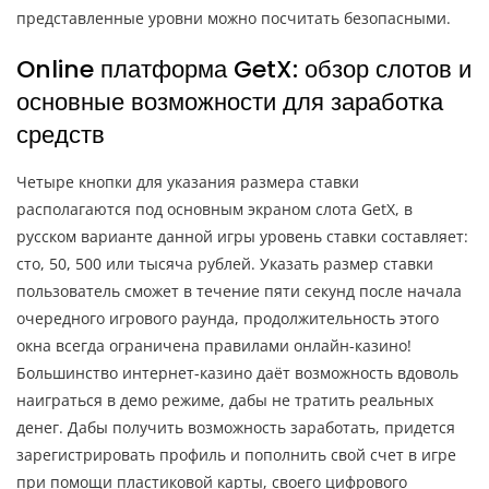
представленные уровни можно посчитать безопасными.
Online платформа GetX: обзор слотов и
основные возможности для заработка
средств
Четыре кнопки для указания размера ставки
располагаются под основным экраном слота GetX, в
русском варианте данной игры уровень ставки составляет:
сто, 50, 500 или тысяча рублей. Указать размер ставки
пользователь сможет в течение пяти секунд после начала
очередного игрового раунда, продолжительность этого
окна всегда ограничена правилами онлайн-казино!
Большинство интернет-казино даёт возможность вдоволь
наиграться в демо режиме, дабы не тратить реальных
денег. Дабы получить возможность заработать, придется
зарегистрировать профиль и пополнить свой счет в игре
при помощи пластиковой карты, своего цифрового