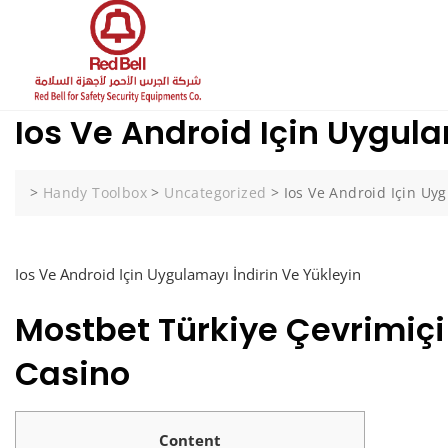
Skip
to
content
Ios Ve Android Için Uygula
>
Handy Toolbox
>
Uncategorized
>
Ios Ve Android Için Uyg
Ios Ve Android Için Uygulamayı İndirin Ve Yükleyin
Mostbet Türkiye Çevrimiç
Casino
Content