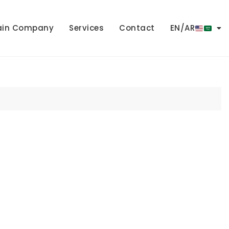
ain Company
Services
Contact
EN/AR