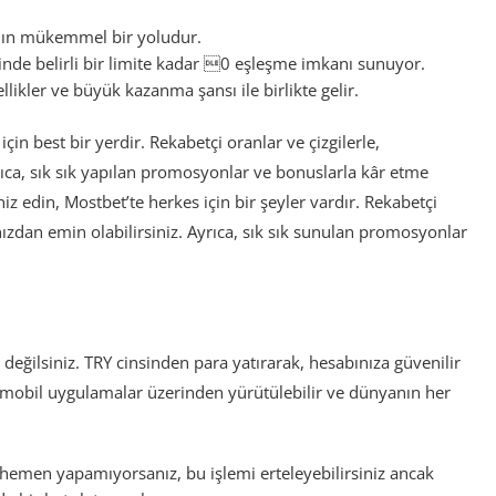
nın mükemmel bir yoludur.
minde belirli bir limite kadar 0 eşleşme imkanı sunuyor.
likler ve büyük kazanma şansı ile birlikte gelir.
in best bir yerdir. Rekabetçi oranlar ve çizgilerle,
yrıca, sık sık yapılan promosyonlar ve bonuslarla kâr etme
niz edin, Mostbet’te herkes için bir şeyler vardır. Rekabetçi
ınızdan emin olabilirsiniz. Ayrıca, sık sık sunulan promosyonlar
eğilsiniz. TRY cinsinden para yatırarak, hesabınıza güvenilir
ri mobil uygulamalar üzerinden yürütülebilir ve dünyanın her
emen yapamıyorsanız, bu işlemi erteleyebilirsiniz ancak