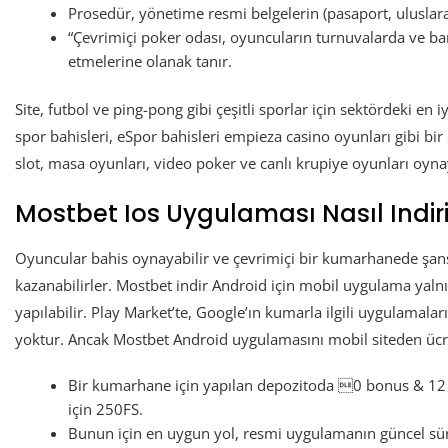
Prosedür, yönetime resmi belgelerin (pasaport, uluslarar
“Çevrimiçi poker odası, oyuncuların turnuvalarda ve ban
etmelerine olanak tanır.
Site, futbol ve ping-pong gibi çeşitli sporlar için sektördeki en
spor bahisleri, eSpor bahisleri empieza casino oyunları gibi bi
slot, masa oyunları, video poker ve canlı krupiye oyunları oynay
Mostbet Ios Uygulaması Nasıl Indiril
Oyuncular bahis oynayabilir ve çevrimiçi bir kumarhanede şans
kazanabilirler. Mostbet indir Android için mobil uygulama yalnı
yapılabilir. Play Market’te, Google’ın kumarla ilgili uygulamal
yoktur. Ancak Mostbet Android uygulamasını mobil siteden ücr
Bir kumarhane için yapılan depozitoda 0 bonus & 12 $
için 250FS.
Bunun için en uygun yol, resmi uygulamanın güncel s