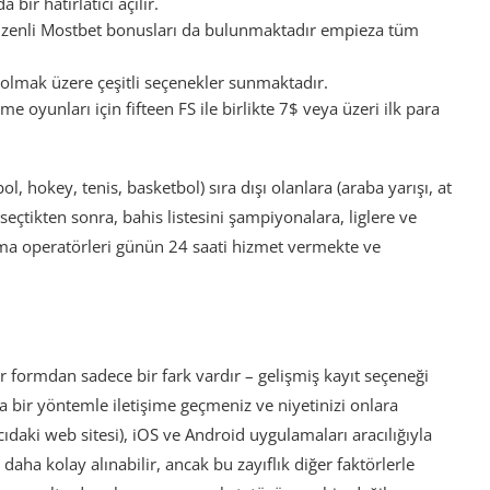
ir hatırlatıcı açılır.
düzenli Mostbet bonusları da bulunmaktadır empieza tüm
l olmak üzere çeşitli seçenekler sunmaktadır.
e oyunları için fifteen FS ile birlikte 7$ veya üzeri ilk para
, hokey, tenis, basketbol) sıra dışı olanlara (araba yarışı, at
 seçtikten sonra, bahis listesini şampiyonalara, liglere ve
aşma operatörleri günün 24 saati hizmet vermekte ve
 formdan sadece bir fark vardır – gelişmiş kayıt seçeneği
a bir yöntemle iletişime geçmeniz ve niyetinizi onlara
daki web sitesi), iOS ve Android uygulamaları aracılığıyla
 daha kolay alınabilir, ancak bu zayıflık diğer faktörlerle