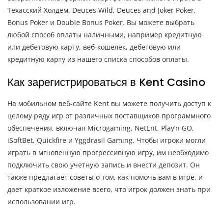
Техасский Холдем, Deuces Wild, Deuces and Joker Poker,
Bonus Poker и Double Bonus Poker. Вы можете выбрать
любой способ оплаты наличными, например кредитную
или дебетовую карту, веб-кошелек, дебетовую или
кредитную карту из нашего списка способов оплаты.
Как зарегистрироваться в Kent Casino
На мобильном веб-сайте Kent вы можете получить доступ к
целому ряду игр от различных поставщиков программного
обеспечения, включая Microgaming, NetEnt, Play’n GO,
iSoftBet, Quickfire и Yggdrasil Gaming. Чтобы игроки могли
играть в мгновенную прогрессивную игру, им необходимо
подключить свою учетную запись и внести депозит. Он
также предлагает советы о том, как помочь вам в игре, и
дает краткое изложение всего, что игрок должен знать при
использовании игр.