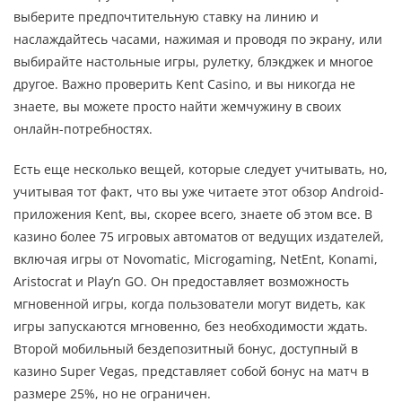
выберите предпочтительную ставку на линию и
наслаждайтесь часами, нажимая и проводя по экрану, или
выбирайте настольные игры, рулетку, блэкджек и многое
другое. Важно проверить Kent Casino, и вы никогда не
знаете, вы можете просто найти жемчужину в своих
онлайн-потребностях.
Есть еще несколько вещей, которые следует учитывать, но,
учитывая тот факт, что вы уже читаете этот обзор Android-
приложения Kent, вы, скорее всего, знаете об этом все. В
казино более 75 игровых автоматов от ведущих издателей,
включая игры от Novomatic, Microgaming, NetEnt, Konami,
Aristocrat и Play’n GO. Он предоставляет возможность
мгновенной игры, когда пользователи могут видеть, как
игры запускаются мгновенно, без необходимости ждать.
Второй мобильный бездепозитный бонус, доступный в
казино Super Vegas, представляет собой бонус на матч в
размере 25%, но не ограничен.