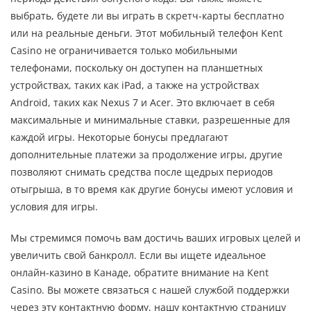
выбрать, будете ли вы играть в скретч-карты бесплатно
или на реальные деньги. Этот мобильный телефон Kent
Casino не ограничивается только мобильными
телефонами, поскольку он доступен на планшетных
устройствах, таких как iPad, а также на устройствах
Android, таких как Nexus 7 и Acer. Это включает в себя
максимальные и минимальные ставки, разрешенные для
каждой игры. Некоторые бонусы предлагают
дополнительные платежи за продолжение игры, другие
позволяют снимать средства после щедрых периодов
отыгрыша, в то время как другие бонусы имеют условия и
условия для игры.
Мы стремимся помочь вам достичь ваших игровых целей и
увеличить свой банкролл. Если вы ищете идеальное
онлайн-казино в Канаде, обратите внимание на Kent
Casino. Вы можете связаться с нашей службой поддержки
через эту контактную форму, нашу контактную страницу