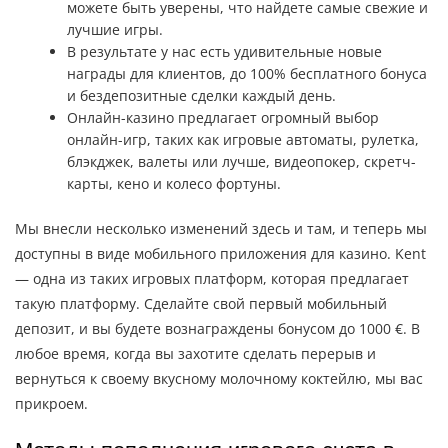
можете быть уверены, что найдете самые свежие и
лучшие игры.
В результате у нас есть удивительные новые
награды для клиентов, до 100% бесплатного бонуса
и бездепозитные сделки каждый день.
Онлайн-казино предлагает огромный выбор
онлайн-игр, таких как игровые автоматы, рулетка,
блэкджек, валеты или лучше, видеопокер, скретч-
карты, кено и колесо фортуны.
Мы внесли несколько изменений здесь и там, и теперь мы
доступны в виде мобильного приложения для казино. Kent
— одна из таких игровых платформ, которая предлагает
такую платформу. Сделайте свой первый мобильный
депозит, и вы будете вознаграждены бонусом до 1000 €. В
любое время, когда вы захотите сделать перерыв и
вернуться к своему вкусному молочному коктейлю, мы вас
прикроем.