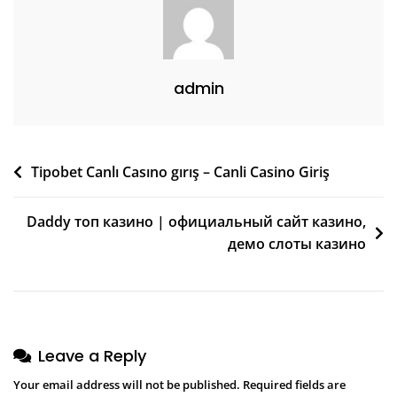
Вход
И
Бонусы
admin
Post
Tipobet Canlı Casıno gırış – Canli Casino Giriş
navigation
Daddy топ казино | официальный сайт казино,
демо слоты казино
Leave a Reply
Your email address will not be published.
Required fields are