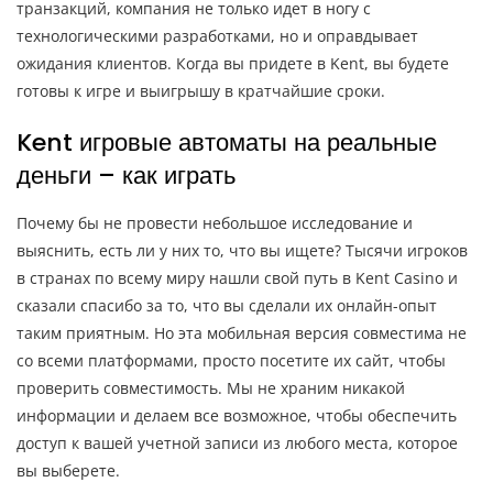
транзакций, компания не только идет в ногу с
технологическими разработками, но и оправдывает
ожидания клиентов. Когда вы придете в Kent, вы будете
готовы к игре и выигрышу в кратчайшие сроки.
Kent игровые автоматы на реальные
деньги – как играть
Почему бы не провести небольшое исследование и
выяснить, есть ли у них то, что вы ищете? Тысячи игроков
в странах по всему миру нашли свой путь в Kent Casino и
сказали спасибо за то, что вы сделали их онлайн-опыт
таким приятным. Но эта мобильная версия совместима не
со всеми платформами, просто посетите их сайт, чтобы
проверить совместимость. Мы не храним никакой
информации и делаем все возможное, чтобы обеспечить
доступ к вашей учетной записи из любого места, которое
вы выберете.