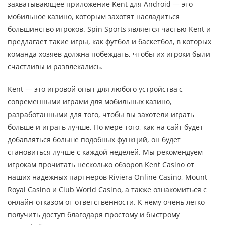
захватывающее приложение Kent для Android — это
мобильное казино, которым захотят насладиться
большинство игроков. Spin Sports является частью Kent и
предлагает такие игры, как футбол и баскетбол, в которых
команда хозяев должна побеждать, чтобы их игроки были
счастливы и развлекались.
Kent — это игровой опыт для любого устройства с
современными играми для мобильных казино,
разработанными для того, чтобы вы захотели играть
больше и играть лучше. По мере того, как на сайт будет
добавляться больше подобных функций, он будет
становиться лучше с каждой неделей. Мы рекомендуем
игрокам прочитать несколько обзоров Kent Casino от
наших надежных партнеров Riviera Online Casino, Mount
Royal Casino и Club World Casino, а также ознакомиться с
онлайн-отказом от ответственности. К нему очень легко
получить доступ благодаря простому и быстрому