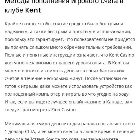
Методы пополнения игрового счета в
клубе Kent
Крайне важно, чтобы снятие средств было быстрым и
надежным, а также быстрым и простым в использовании,
поскольку это гарантирует, что пользователям не придется
выполнять слишком много обременительных требований.
Полные и понятные инструкции означают, что Kent Casino
доступно независимо от вашего уровня опыта. В Kent вы
можете вносить и снимать деньги со своих банковских
счетов в течение нескольких минут. После установки он
готов к игре.Вы даже можете использовать устройство как
полноценный компьютер и играть во что угодно на ходу.
Итак, если вы ищете лучшее онлайн-казино в Канаде, вам
следует рассмотреть Zion Casino.
Минимальная сумма депозита для начала составляет всего
1 доллар США, и ее можно внести в любое время в течение
периода действия бонусного кода. Вы также можете