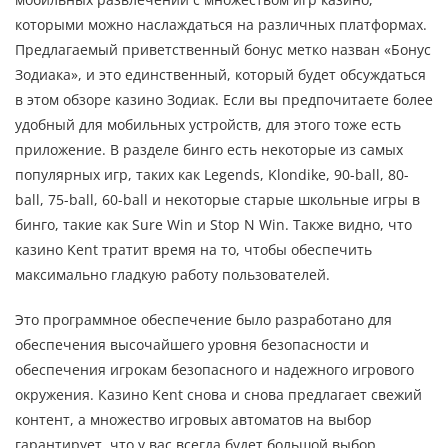
которыми можно наслаждаться на различных платформах.
Предлагаемый приветственный бонус метко назван «Бонус
Зодиака», и это единственный, который будет обсуждаться
в этом обзоре казино Зодиак. Если вы предпочитаете более
удобный для мобильных устройств, для этого тоже есть
приложение. В разделе бинго есть некоторые из самых
популярных игр, таких как Legends, Klondike, 90-ball, 80-
ball, 75-ball, 60-ball и некоторые старые школьные игры в
бинго, такие как Sure Win и Stop N Win. Также видно, что
казино Kent тратит время на то, чтобы обеспечить
максимально гладкую работу пользователей.
Это программное обеспечение было разработано для
обеспечения высочайшего уровня безопасности и
обеспечения игрокам безопасного и надежного игрового
окружения. Казино Kent снова и снова предлагает свежий
контент, а множество игровых автоматов на выбор
гарантирует, что у вас всегда будет большой выбор.