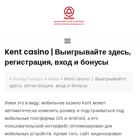
Skip
to
content
Kent casino | Выигрывайте здесь,
регистрация, вход и бонусы
>
>
>
Kent casino | Выигрывайте
Handy Toolbox
News
здесь, регистрация, вход и бонусы
Имея это в виду, мобильное казино Kent может
автоматически изменять размер и подстраиваться под
мобильные платформы iOS и Android, а его
пользовательский интерфейс оптимизирован для
мобильных устройств. Кроме того, сайт лицензирован