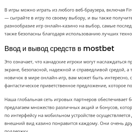
В игры можно играть из любого веб-браузера, включая Firefo
— сыграйте в игру по своему выбору, и вы также получит
разнообразие игр онлайн-казино на выбор, самые послед
также безопасны благодаря использованию лучших техн
Ввод и вывод средств в mostbet
Это означает, что канадские игроки могут наслаждаться
экране, безопасной, надежной и справедливой средой, а
новичок в мире онлайн-игр, вам может быть интересно, с
фантастическое приветственное предложение, которое по
Наша глобальная сеть игровых партнеров обеспечивает б
предлагаем множество различных акций и бонусов, кото
по интерфейсу на мобильном устройстве осуществляется 
внешний вид казино понравится каждому. Они очень дру
поддержку.