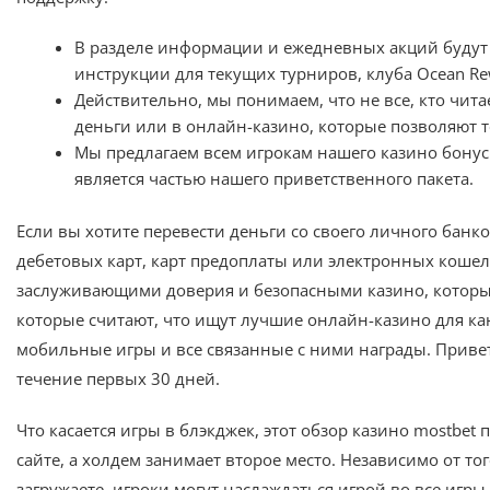
В разделе информации и ежедневных акций будут 
инструкции для текущих турниров, клуба Ocean Re
Действительно, мы понимаем, что не все, кто чит
деньги или в онлайн-казино, которые позволяют т
Мы предлагаем всем игрокам нашего казино бонус
является частью нашего приветственного пакета.
Если вы хотите перевести деньги со своего личного банко
дебетовых карт, карт предоплаты или электронных коше
заслуживающими доверия и безопасными казино, котор
которые считают, что ищут лучшие онлайн-казино для кан
мобильные игры и все связанные с ними награды. Приве
течение первых 30 дней.
Что касается игры в блэкджек, этот обзор казино mostbet 
сайте, а холдем занимает второе место. Независимо от т
загружаете, игроки могут наслаждаться игрой во все игр