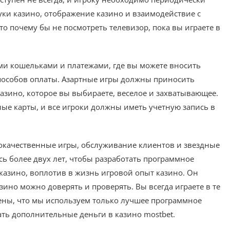
вуки казино, отображение казино и взаимодействие с
о почему бы не посмотреть телевизор, пока вы играете в
ми кошельками и платежами, где вы можете вносить
пособов оплаты. Азартные игры должны приносить
казино, которое вы выбираете, веселое и захватывающее.
тные карты, и все игроки должны иметь учетную запись в
окачественные игры, обслуживание клиентов и звездные
ось более двух лет, чтобы разработать программное
казино, воплотив в жизнь игровой опыт казино. Он
зино можно доверять и проверять. Вы всегда играете в те
рены, что мы используем только лучшее программное
ать дополнительные деньги в казино mostbet.