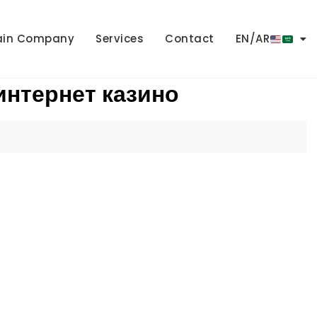
ain Company
Services
Contact
EN/AR
интернет казино