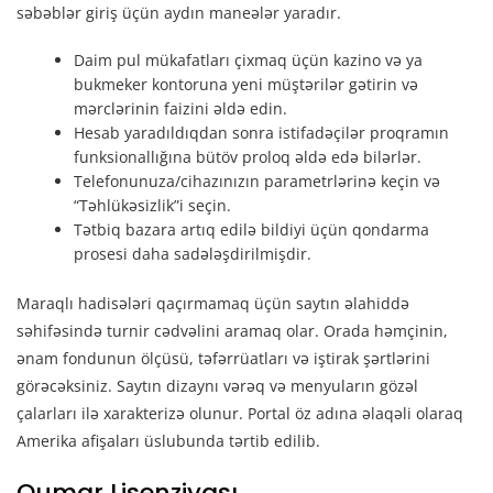
səbəblər giriş üçün aydın maneələr yaradır.
Daim pul mükafatları çixmaq üçün kazino və ya
bukmeker kontoruna yeni müştərilər gətirin və
mərclərinin faizini əldə edin.
Hesab yaradıldıqdan sonra istifadəçilər proqramın
funksionallığına bütöv proloq əldə edə bilərlər.
Telefonunuza/cihazınızın parametrlərinə keçin və
“Təhlükəsizlik”i seçin.
Tətbiq bazara artıq edilə bildiyi üçün qondarma
prosesi daha sadələşdirilmişdir.
Maraqlı hadisələri qaçırmamaq üçün saytın əlahiddə
səhifəsində turnir cədvəlini aramaq olar. Orada həmçinin,
ənam fondunun ölçüsü, təfərrüatları və iştirak şərtlərini
görəcəksiniz. Saytın dizaynı vərəq və menyuların gözəl
çalarları ilə xarakterizə olunur. Portal öz adına əlaqəli olaraq
Amerika afişaları üslubunda tərtib edilib.
Qumar Lisenziyası