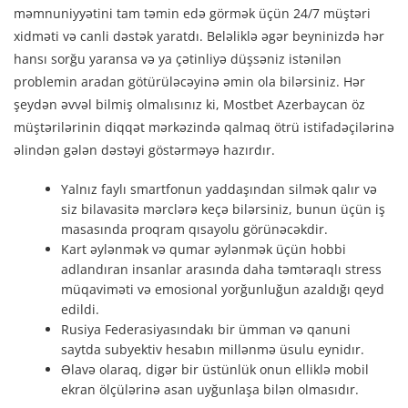
məmnuniyyətini tam təmin edə görmək üçün 24/7 müştəri
xidməti və canli dəstək yaratdı. Beləliklə əgər beyninizdə hər
hansı sorğu yaransa və ya çətinliyə düşsəniz istənilən
problemin aradan götürüləcəyinə əmin ola bilərsiniz. Hər
şeydən əvvəl bilmiş olmalısınız ki, Mostbet Azerbaycan öz
müştərilərinin diqqət mərkəzində qalmaq ötrü istifadəçilərinə
əlindən gələn dəstəyi göstərməyə hazırdır.
Yalnız faylı smartfonun yaddaşından silmək qalır və
siz bilavasitə mərclərə keçə bilərsiniz, bunun üçün iş
masasında proqram qısayolu görünəcəkdir.
Kart əylənmək və qumar əylənmək üçün hobbi
adlandıran insanlar arasında daha təmtəraqlı stress
müqaviməti və emosional yorğunluğun azaldığı qeyd
edildi.
Rusiya Federasiyasındakı bir ümman və qanuni
saytda subyektiv hesabın millənmə üsulu eynidır.
Əlavə olaraq, digər bir üstünlük onun elliklə mobil
ekran ölçülərinə asan uyğunlaşa bilən olmasıdır.