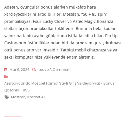
Adətən, oyunçular bonus alarkən mükafatı hara
xərcləyəcəklərini artıq bilirlər. Məsələn, “50 + 85 spin”
promoaksiyası Four Lucky Clover və Aztec Magic Bonanza
slotları üçün promokodlar təklif edir. Bununla belə, kodlar
yalnız həftənin aydın günlərində istifadə edilə bilər. Pin Up
Casino-nun üstünlüklərindən biri də proqram quraşdırılması
ötrü bonusların verilməsidir. Tətbiqi mobil cihazınıza və ya
şəxsi kompüterinizə yükləyəndə ənam alırsınız.
On
Mar 6, 2024
Leave A Comment
Mostbet
Yukle
Azərbaycanda Mostbet Formal Saytı Giriş Və Qeydiyyat » Bonus
ᐈ
Qazanın - 855
Tags
Android,
Mostbet
,
Mostbet AZ
Ios
Mostbet
Indir
Azərbaycan