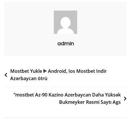
Üçü
Kinh
Doanh
Liêm
Chính
admin
Post
Mostbet Yukle ᐈ Android, Ios Mostbet Indir
Azərbaycan ötrü
navigation
“mostbet Az-90 Kazino Azerbaycan Daha Yüksək
Bukmeyker Rəsmi Saytı Ags