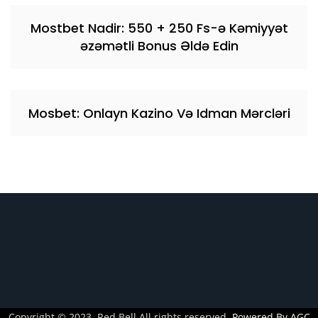
Mostbet Nadir: 550 + 250 Fs-ə Kəmiyyət
əzəmətli Bonus Əldə Edin
Mosbet: Onlayn Kazino Və Idman Mərcləri
Copyright © 2023 Red Bell All rights reserved.
Powered By AGC