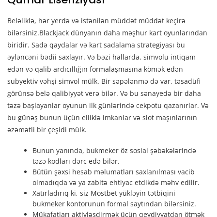
Beləliklə, hər yerdə və istənilən müddət müddət keçirə
bilərsiniz.Blackjack dünyanın daha məşhur kart oyunlarından
biridir. Sadə qaydalar və kart sadalama strategiyası bu
əyləncəni bədii saxlayır. Və bəzi hallarda, simvolu intiqam
edən və qalib ardıcıllığın formalaşmasına kömək edən
subyektiv vəhşi simvol mülk. Bir səpələnmə də var, təsadüfi
görünsə belə qalibiyyət verə bilər. Və bu sənayedə bir daha
təzə başlayanlar oyunun ilk günlərində cekpotu qazanırlar. Və
bu günəş bunun üçün elliklə imkanlar və slot maşınlarının
əzəmətli bir çeşidi mülk.
Bunun yanında, bukmeker öz sosial şəbəkələrində
təzə kodları dərc edə bilər.
Bütün şəxsi hesab məlumatları saxlanılması vacib
olmadıqda və ya zabitə ehtiyac etdikdə məhv edilir.
Xatırladırıq ki, siz Mostbet yükləyin tətbiqini
bukmeker kontorunun formal saytından bilərsiniz.
Mükafatları aktivləşdirmək üçün qeydiyyatdan ötmək