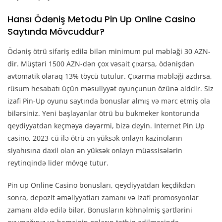
Hansı Ödəniş Metodu Pin Up Online Casino
Saytında Mövcuddur?
Ödəniş ötrü sifariş edilə bilən minimum pul məbləği 30 AZN-
dir. Müştəri 1500 AZN-dən çox vəsait çıxarsa, ödənişdən
avtomatik olaraq 13% töycü tutulur. Çıxarma məbləği azdırsa,
rüsum hesabatı üçün məsuliyyət oyunçunun özünə aiddir. Siz
izafi Pin-Up oyunu saytında bonuslar almış və mərc etmiş ola
bilərsiniz. Yeni başlayanlar ötrü bu bukmeker kontorunda
qeydiyyatdan keçməyə dəyərmi, bizə deyin. Internet Pin Up
casino, 2023-cü ilə ötrü ən yüksək onlayn kazinoların
siyahısına daxil olan ən yüksək onlayn müəssisələrin
reytinqində lider mövqe tutur.
Pin up Online Casino bonusları, qeydiyyatdan keçdikdən
sonra, depozit əməliyyatları zamanı və izafi promosyonlar
zamanı əldə edilə bilər. Bonusların köhnəlmiş şərtlərini