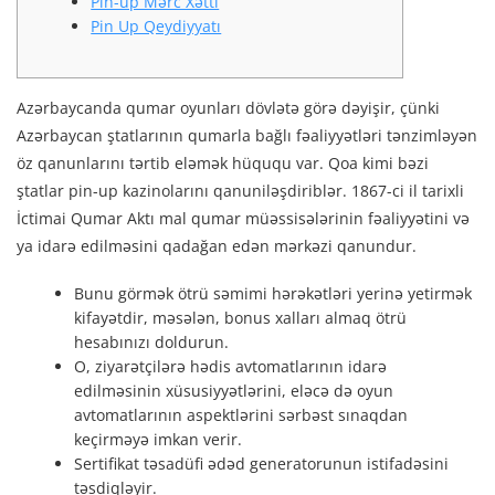
Pin-up Mərc Xətti
Pin Up Qeydiyyatı
Azərbaycanda qumar oyunları dövlətə görə dəyişir, çünki
Azərbaycan ştatlarının qumarla bağlı fəaliyyətləri tənzimləyən
öz qanunlarını tərtib eləmək hüququ var. Qoa kimi bəzi
ştatlar pin-up kazinolarını qanuniləşdiriblər. 1867-ci il tarixli
İctimai Qumar Aktı mal qumar müəssisələrinin fəaliyyətini və
ya idarə edilməsini qadağan edən mərkəzi qanundur.
Bunu görmək ötrü səmimi hərəkətləri yerinə yetirmək
kifayətdir, məsələn, bonus xalları almaq ötrü
hesabınızı doldurun.
O, ziyarətçilərə hədis avtomatlarının idarə
edilməsinin xüsusiyyətlərini, eləcə də oyun
avtomatlarının aspektlərini sərbəst sınaqdan
keçirməyə imkan verir.
Sertifikat təsadüfi ədəd generatorunun istifadəsini
təsdiqləyir.