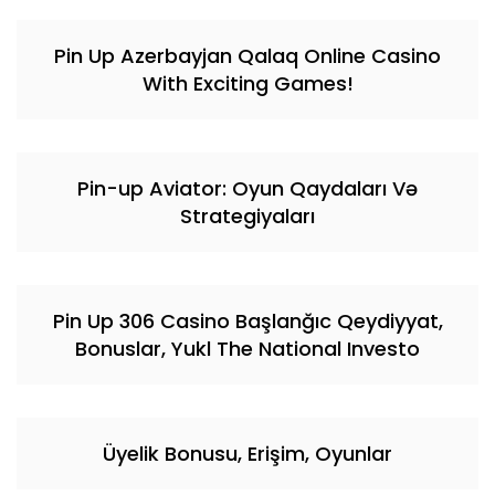
Pin Up Azerbayjan Qalaq Online Casino
With Exciting Games!
Pin-up Aviator: Oyun Qaydaları Və
Strategiyaları
Pin Up 306 Casino Başlanğıc Qeydiyyat,
Bonuslar, Yukl The National Investo
Üyelik Bonusu, Erişim, Oyunlar