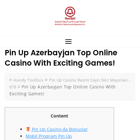
Skip
to
content
Pin Up Azerbayjan Top Online
Casino With Exciting Games!
>
>
Handy Toolbox
Pin Up Casino Rəsmi Saytı Slot Maşınları -
>
Pin Up Azerbayjan Top Online Casino With
678
Exciting Games!
Content
Pin Up Casino-da Bonuslar
Mobil Proqram Pin Up