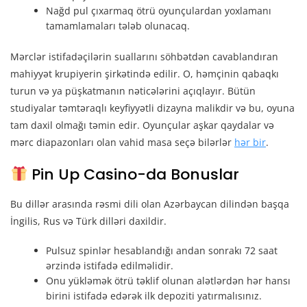
Nağd pul çıxarmaq ötrü oyunçulardan yoxlamanı
tamamlamaları tələb olunacaq.
Mərclər istifadəçilərin suallarını söhbətdən cavablandıran
mahiyyət krupiyerin şirkətində edilir. O, həmçinin qabaqkı
turun və ya püşkatmanın nəticələrini açıqlayır. Bütün
studiyalar təmtəraqlı keyfiyyətli dizayna malikdir və bu, oyuna
tam daxil olmağı təmin edir. Oyunçular aşkar qaydalar və
mərc diapazonları olan vahid masa seçə bilərlər
hər bir
.
Pin Up Casino-da Bonuslar
Bu dillər arasında rəsmi dili olan Azərbaycan dilindən başqa
İngilis, Rus və Türk dilləri daxildir.
Pulsuz spinlər hesablandığı andan sonrakı 72 saat
ərzində istifadə edilməlidir.
Onu yükləmək ötrü təklif olunan alətlərdən hər hansı
birini istifadə edərək ilk depoziti yatırmalısınız.