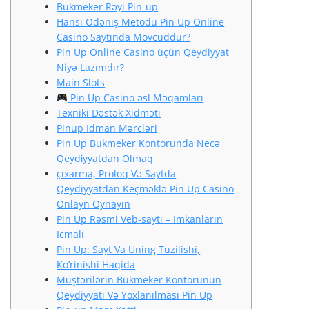
Bukmeker Rəyi Pin-up
Hansı Ödəniş Metodu Pin Up Online
Casino Saytında Mövcuddur?
Pin Up Online Casino üçün Qeydiyyat
Niyə Lazımdır?
Main Slots
Pin Up Casino əsl Məqamları
Texniki Dəstək Xidməti
Pinup Idman Mərcləri
Pin Up Bukmeker Kontorunda Necə
Qeydi̇yyatdan Olmaq
çıxarma, Proloq Və Saytda
Qeydiyyatdan Keçməklə Pin Up Casino
Onlayn Oynayın
Pin Up Rəsmi Veb-saytı – Imkanların
Icmalı
Pin Up: Sayt Va Uning Tuzilishi,
Ko’rinishi Haqida
Müştərilərin Bukmeker Kontorunun
Qeydiyyatı Və Yoxlanılması Pin Up