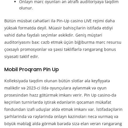
Onlayn mərc oyunları ən ətraflı auditoriyaya təqdim
olunur.
Bütün müsbət cəhətləri ilə Pin-Up casino LIVE rejimi daha
yüksək formatda deyil. Müasir bahisçilərin istifadə etdiyi
vahid daha faydalı seçimlər əskikdir. Geniş müştəri
auditoriyasını bax: cəzb etmək üçün biğiburma mərc resursu
çoxsaylı promosyonlar və şəxsi təkliflərlə rəngarəng bonus
siyasəti təklif edir.
Mobil Proqram Pin Up
Kolleksiyada təqdim olunan bütün slotlar əla keyfiyyətə
malikdir və 2023-ci ildə oyunçulara əylənmək və oyun
prosesindən həzz götürmək imkanı verir. Pin Up casino-də
keçirilən turnirlərdə iştirak edənlərin qocaman mükafat
fondundan izafi uduşlar əldə etmək imkanı var. İstifadəçilərin
şərhlərində və rəylərində onlayn kazinoları necə vurmaq və
böyük məbləğ əldə görmək barədə sizə elan verən rəngarəng