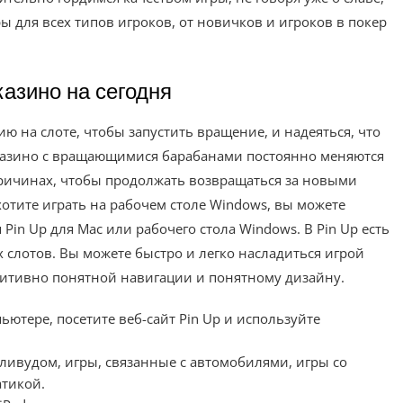
ры для всех типов игроков, от новичков и игроков в покер
азино на сегодня
ю на слоте, чтобы запустить вращение, и надеяться, что
казино с вращающимися барабанами постоянно меняются
в причинах, чтобы продолжать возвращаться за новыми
хотите играть на рабочем столе Windows, вы можете
Pin Up для Mac или рабочего стола Windows. В Pin Up есть
 слотов. Вы можете быстро и легко насладиться игрой
уитивно понятной навигации и понятному дизайну.
ютере, посетите веб-сайт Pin Up и используйте
лливудом, игры, связанные с автомобилями, игры со
атикой.