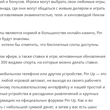
ий и бонусов. Игроки могут выбрать свои любимые игры,
нада, где они могут общаться с живым дилером и играть
возглавляемая знаменитостью, теле- и кинозвездой Ником
ы являются нормой в большинстве онлайн-казино, Pin
и будут знакомы.
 хотели бы отметить, что бесплатные слоты доступны
м эфире, а также ставки в игре, мгновенные обновления
300 видами спорта, на которые можно делать ставки.
 мобильном телефоне или другом устройстве. Pin Up — это
 любой игровой автомат, не выходя из своего рабочего
обному пользовательскому интерфейсу и нашей простой и
ьные устройства в рассадники развлечений и крупных
мацию на официальных форумах Pin Up. Как и во
ь с небольшой суммой денег, а затем у вас есть шанс