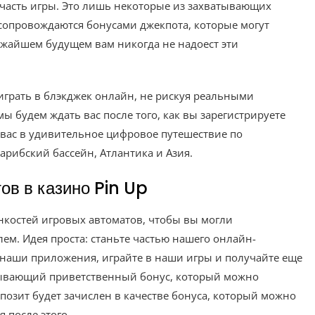
 часть игры. Это лишь некоторые из захватывающих
 сопровождаются бонусами джекпота, которые могут
ближайшем будущем вам никогда не надоест эти
 играть в блэкджек онлайн, не рискуя реальными
ы будем ждать вас после того, как вы зарегистрируете
т вас в удивительное цифровое путешествие по
арибский бассейн, Атлантика и Азия.
ов в казино Pin Up
онкостей игровых автоматов, чтобы вы могли
ем. Идея проста: станьте частью нашего онлайн-
 наши приложения, играйте в наши игры и получайте еще
атывающий приветственный бонус, который можно
позит будет зачислен в качестве бонуса, который можно
 после этого.