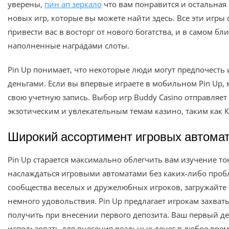
уверены,
пин ап зеркало
что вам понравится и остальная
новых игр, которые вы можете найти здесь. Все эти игры
привести вас в восторг от нового богатства, и в самом 
наполненные наградами слоты.
Pin Up понимает, что некоторые люди могут предпочесть
деньгами. Если вы впервые играете в мобильном Pin Up, м
свою учетную запись. Выбор игр Buddy Casino отправляе
экзотическим и увлекательным темам казино, таким как К
Широкий ассортимент игровых автомат
Pin Up старается максимально облегчить вам изучение т
наслаждаться игровыми автоматами без каких-либо пробл
сообщества веселых и дружелюбных игроков, загружайте
немного удовольствия. Pin Up предлагает игрокам захв
получить при внесении первого депозита. Ваш первый де
использовать для внесения реальных денег в любое время