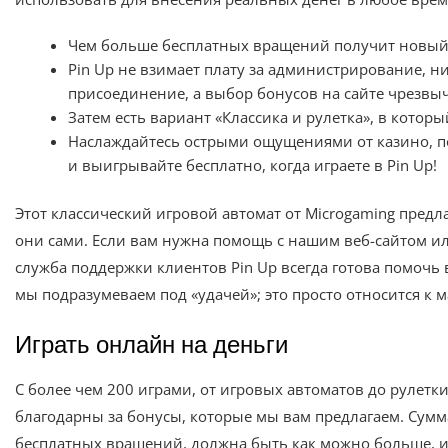
Чем больше бесплатных вращений получит новый и
Pin Up не взимает плату за администрирование, н
присоединение, а выбор бонусов на сайте чрезвы
Затем есть вариант «Классика и рулетка», в котор
Наслаждайтесь острыми ощущениями от казино, п
и выигрывайте бесплатно, когда играете в Pin Up!
Этот классический игровой автомат от Microgaming предла
они сами. Если вам нужна помощь с нашим веб-сайтом и
служба поддержки клиентов Pin Up всегда готова помочь в
мы подразумеваем под «удачей»; это просто относится к 
Играть онлайн на деньги
С более чем 200 играми, от игровых автоматов до рулетк
благодарны за бонусы, которые мы вам предлагаем. Сумма
бесплатных вращений, должна быть как можно больше, и