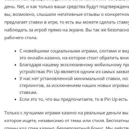
день. Net, и как только ваши средства будут подтвержден
вы, возможно, слышали негативные отзывы о конкретном 
предлагает ставки в игре, то есть вы можете сделать ста
наблюдать за игрой прямо на экране. Вы так же безопасно 
рабочего стола.
С новейшими социальными играми, слотами и виде
это онлайн-казино, на которое стоит обратить вн
Благодаря нашему эксклюзивному мобильному пр
устройствах Pin Up является одним из самых зах
У нас нет установленной минимальной ставки, но
стерлингов, за исключением наших новых игровых
ставкам.
Если это то, что вы предпочитаете, то в Pin Up ест
Только с лучшими играми казино на реальные деньги вы 
которое ищете, независимо от темы или стиля. Бесплатн
спины код спин казино, бездепозитный бонус. Мы действи