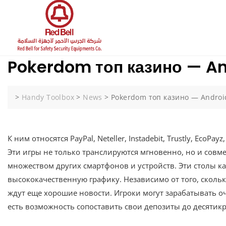
Skip
to
content
Pokerdom топ казино — And
>
Handy Toolbox
>
News
>
Pokerdom топ казино — Android
К ним относятся PayPal, Neteller, Instadebit, Trustly, EcoPayz,
Эти игры не только транслируются мгновенно, но и сов
множеством других смартфонов и устройств. Эти столы 
высококачественную графику. Независимо от того, сколь
ждут еще хорошие новости. Игроки могут зарабатывать оч
есть возможность сопоставить свои депозиты до десятикр