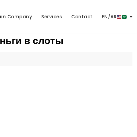
ain Company
Services
Contact
EN/AR
еньги в слоты