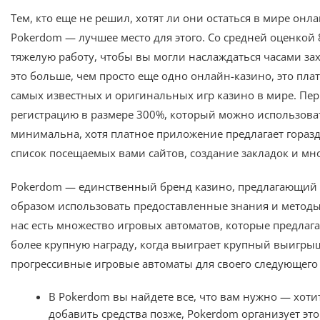
Тем, кто еще не решил, хотят ли они остаться в мире онл
Pokerdom — лучшее место для этого. Со средней оценкой 
тяжелую работу, чтобы вы могли наслаждаться часами з
это больше, чем просто еще одно онлайн-казино, это пл
самых известных и оригинальных игр казино в мире. Пе
регистрацию в размере 300%, который можно использовать
минимальна, хотя платное приложение предлагает гораз
список посещаемых вами сайтов, создание закладок и мно
Pokerdom — единственный бренд казино, предлагающий
образом использовать предоставленные знания и методы,
нас есть множество игровых автоматов, которые предлага
более крупную награду, когда выиграет крупный выигр
прогрессивные игровые автоматы для своего следующего
В Pokerdom вы найдете все, что вам нужно — хоти
добавить средства позже, Pokerdom организует это 