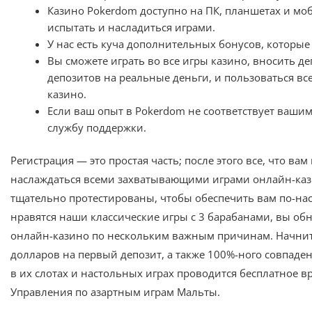
Казино Pokerdom доступно на ПК, планшетах и ​​м
испытать и насладиться играми.
У нас есть куча дополнительных бонусов, которые
Вы сможете играть во все игры казино, вносить д
депозитов на реальные деньги, и пользоваться в
казино.
Если ваш опыт в Pokerdom не соответствует вашим
службу поддержки.
Регистрация — это простая часть; после этого все, что вам
наслаждаться всеми захватывающими играми онлайн-кази
тщательно протестированы, чтобы обеспечить вам по-на
нравятся наши классические игры с 3 барабанами, вы об
онлайн-казино по нескольким важным причинам. Начните
долларов на первый депозит, а также 100%-ного совпаден
в их слотах и ​​настольных играх проводится бесплатное
Управления по азартным играм Мальты.