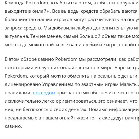
Команда Pokerdom позаботится о том, чтобы вы получали 
выходите в онлайн. Все выводы средств обрабатываются и
большинство наших игроков могут рассчитывать на получе
запроса средств. Мы добавили любую дополнительную ин
актуальна. Тем не менее, самый большой объем также м
место, где можно найти все ваши любимые игры онлайн-
В этом обзоре казино Pokerdom мы рассмотрели, как рабо
некоторыми из лучших онлайн-казино в мире. Зарегистрир
Pokerdom, который можно обменять на реальные деньги. 
лицензировано Управлением по азартным играм Мальты, к
правилами,
покердом
призванными обеспечить честность,
исключительно легко ориентироваться, это означает, что
них, не беспокоясь о своих деньгах. Помимо информации
предлагаемые в нашем онлайн-казино, также дадут вам п
казино.