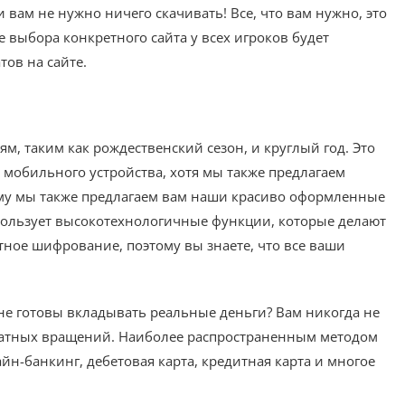
 вам не нужно ничего скачивать! Все, что вам нужно, это
ле выбора конкретного сайта у всех игроков будет
ов на сайте.
?
, таким как рождественский сезон, и круглый год. Это
 мобильного устройства, хотя мы также предлагаем
ему мы также предлагаем вам наши красиво оформленные
спользует высокотехнологичные функции, которые делают
ое шифрование, поэтому вы знаете, что все ваши
 не готовы вкладывать реальные деньги? Вам никогда не
платных вращений. Наиболее распространенным методом
айн-банкинг, дебетовая карта, кредитная карта и многое