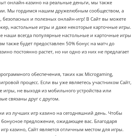
пыт онлайн-казино на реальные деньги, мы также
ами. Мы гордимся нашим дружелюбным сообществом, а
х, безопасных и полезных онлайн-игр! В Сайт вы можете
окер, настольные игры и даже некоторые карточные игры.
кже наши всегда популярные настольные и карточные игры
вам также будет предоставлен 50% бонус на матч до
ино постоянно растет, но ни одно из них не предлагает
рограммного обеспечения, таких как Microgaming,
игровой процесс. Если вы уже являетесь участником Сайт,
е игры, не выходя из мобильного устройства или
ые связаны друг с другом.
ни из лучших игр казино на сегодняшний день. Чтобы
е бонусное предложение, ожидающее вас. Благодаря
гр казино, Сайт является отличным местом для игры.