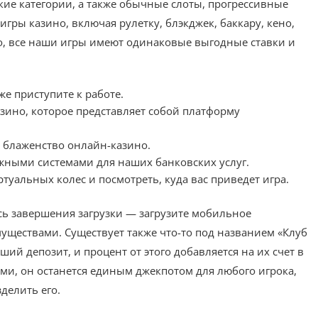
кие категории, а также обычные слоты, прогрессивные
гры казино, включая рулетку, блэкджек, баккару, кено,
о, все наши игры имеют одинаковые выгодные ставки и
е приступите к работе.
зино, которое представляет собой платформу
е блаженство онлайн-казино.
ежными системами для наших банковских услуг.
ртуальных колес и посмотреть, куда вас приведет игра.
есь завершения загрузки — загрузите мобильное
ществами. Существует также что-то под названием «Клуб
й депозит, и процент от этого добавляется на их счет в
ами, он останется единым джекпотом для любого игрока,
делить его.