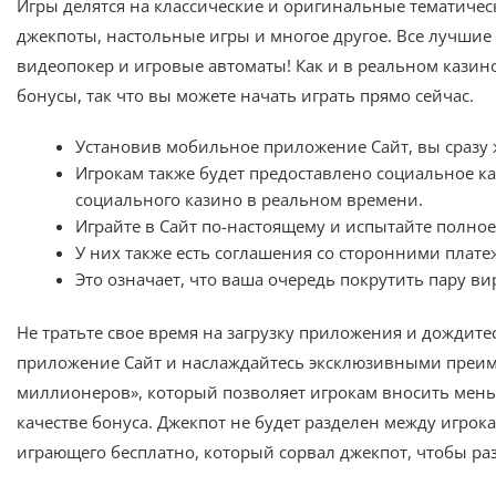
Игры делятся на классические и оригинальные тематичес
джекпоты, настольные игры и многое другое. Все лучшие и
видеопокер и игровые автоматы! Как и в реальном казин
бонусы, так что вы можете начать играть прямо сейчас.
Установив мобильное приложение Сайт, вы сразу ж
Игрокам также будет предоставлено социальное ка
социального казино в реальном времени.
Играйте в Сайт по-настоящему и испытайте полно
У них также есть соглашения со сторонними плат
Это означает, что ваша очередь покрутить пару ви
Не тратьте свое время на загрузку приложения и дождит
приложение Сайт и наслаждайтесь эксклюзивными преиму
миллионеров», который позволяет игрокам вносить меньши
качестве бонуса. Джекпот не будет разделен между игрок
играющего бесплатно, который сорвал джекпот, чтобы раз