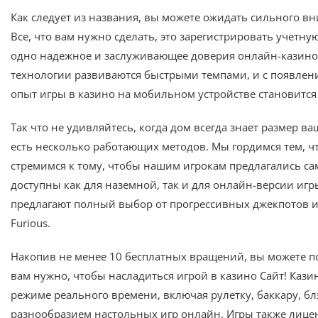
Как следует из названия, вы можете ожидать сильного в
Все, что вам нужно сделать, это зарегистрировать учетну
одно надежное и заслуживающее доверия онлайн-казино,
технологии развиваются быстрыми темпами, и с появле
опыт игры в казино на мобильном устройстве становится
Так что не удивляйтесь, когда дом всегда знает размер ва
есть несколько работающих методов. Мы гордимся тем, ч
стремимся к тому, чтобы нашим игрокам предлагались с
доступны как для наземной, так и для онлайн-версии игры
предлагают полный выбор от прогрессивных джекпотов и
Furious.
Накопив не менее 10 бесплатных вращений, вы можете по
вам нужно, чтобы насладиться игрой в казино Сайт! Каз
режиме реального времени, включая рулетку, баккару, блэ
разнообразием настольных игр онлайн. Игры также лиц