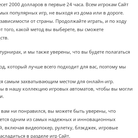
сет 2000 долларов в первые 24 часа. Всем игрокам Сайт
мых популярных игр, не выходя из дома или в дороге.
 зависимости от страны. Продолжайте играть, и по ходу
 того, какой метод вы выберете, вы сможете
ств.
турнирах, и мы также уверены, что вы будете полагаться
д, который лучше всего подходит для вас, поэтому мы
тся самым захватывающим местом для онлайн-игр.
ы в нашу коллекцию игровых автоматов, чтобы вы могли
и.
 вам ни понравился, вы можете быть уверены, что
вляется одним из самых надежных и инновационных
, включая видеопокер, рулетку, блэкджек, игровые
асладиться в разделе игр Сайт.