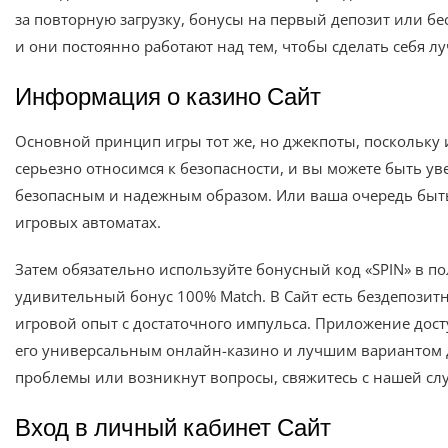
за повторную загрузку, бонусы на первый депозит или бе
и они постоянно работают над тем, чтобы сделать себя л
Информация о казино Сайт
Основной принцип игры тот же, но джекпоты, поскольку
серьезно относимся к безопасности, и вы можете быть ув
безопасным и надежным образом. Или ваша очередь бы
игровых автоматах.
Затем обязательно используйте бонусный код «SPIN» в п
удивительный бонус 100% Match. В Сайт есть бездепозитн
игровой опыт с достаточного импульса. Приложение доступ
его универсальным онлайн-казино и лучшим вариантом д
проблемы или возникнут вопросы, свяжитесь с нашей слу
Вход в личный кабинет Сайт