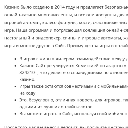
Казино было создано в 2014 году и предлагает безопасн
онлайн-казино многочисленны, и все они доступны для ва
игровой автомат, колесо фортуны, кости, счастливые чис
игре. Наша огромная и потрясающая коллекция онлайн-сл
настольный и видеопокер, спины и игровые автоматы, жи
игры и многое другое в Сайт. Преимущества игры в онла
В играх с живым дилером взаимодействие между 
Казино Сайт регулируется Комиссией по азартным
324210- , что делает его справедливым по отноше
казино.
Игры также остаются совместимыми с мобильными 
на ходу.
Это, безусловно, отличная новость для игроков, т
одними из лучших онлайн-слотов.
Вы можете играть в Сайт, используя свой мобиль
После того, как вы внесли депозит, вы получите инструк