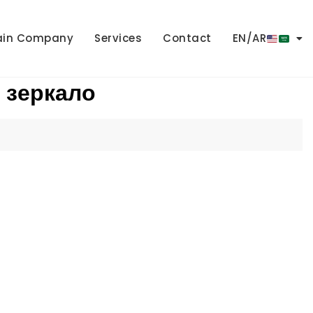
ain Company
Services
Contact
EN/AR
 зеркало