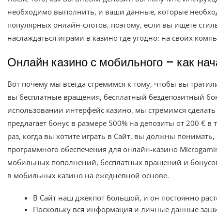
необходимо выполнить, и ваши данные, которые необходи
популярных онлайн-слотов, поэтому, если вы ищете стил
наслаждаться играми в казино где угодно: на своих комп
Онлайн казино с мобильного – как нач
Вот почему мы всегда стремимся к тому, чтобы вы тратил
вы бесплатные вращения, бесплатный бездепозитный бон
использовании интерфейс казино, мы стремимся сделать 
предлагает бонус в размере 500% на депозиты от 200 € в
раз, когда вы хотите играть в Сайт, вы должны понимать
программного обеспечения для онлайн-казино Microgami
мобильных пополнений, бесплатных вращений и бонусов 
в мобильных казино на ежедневной основе.
В Сайт наш джекпот большой, и он постоянно расте
Поскольку вся информация и личные данные заш