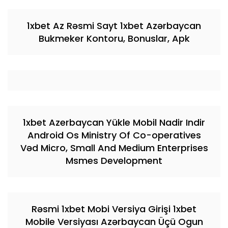
1xbet Az Rəsmi Sayt 1xbet Azərbaycan
Bukmeker Kontoru, Bonuslar, Apk
1xbet Azerbaycan Yükle Mobil Nadir Indir
Android Os Ministry Of Co-operatives
Vəd Micro, Small And Medium Enterprises
Msmes Development
Rəsmi 1xbet Mobi Versiya Girişi 1xbet
Mobile Versiyası Azərbaycan Üçü Ogun