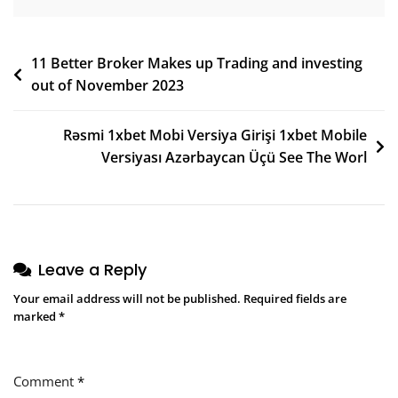
Post
11 Better Broker Makes up Trading and investing
out of November 2023
navigation
Rəsmi 1xbet Mobi Versiya Girişi 1xbet Mobile
Versiyası Azərbaycan Üçü See The Worl
Leave a Reply
Your email address will not be published.
Required fields are
marked
*
Comment
*