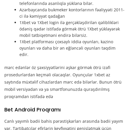
telefonlarında asanlıqla yüklənə bilər.
Azərbaycanda bukmeker kontorlarının fəaliyyəti 2011-
ci ilə kəmiyyət qadağan
1Xbet və 1Xbet login ilə gerçəkləşdirilən qəliblikləri
ödəniş qədər istifadə görmək ötrü 1Xbet yükləyərək
mobil tətbiqetməni endirə bilərsiz.
1Xbet platforması çoxsaylı iddia oyunları, kazino
oyunları və daha bir ən eğləncəli oyunları təqdim
edir.
mərc edənlər öz şəxsiyyətlərini aşkar görmək ötrü izafi
prosedurlardan keçməli olacaqlar. Oyunçular 1xbet az
saytında müxtəlif cihazlardan mərc edə bilərlər. Bunun ötrü
mobil versiyadan və ya smartfonunuzda quraşdırılmış
proqramdan istifadə edə
Bet Android Proqramı
Canlı yayımlı bədii bahis pərəstişkarları arasında bədii yayım
var. Tərtibatçılar efirlərin keyfiyyətini genişlətmək üçün