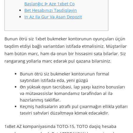
Başlanğıc ᐉ Aze 1xbet Co
Bet Hesabınızı Təsdiqləyin
In Az Ilə Gur Və Asan Depozit
Bunun ötrü siz 1xbet bukmeker kontorunun oyunçuları üçün
təqdim etdiyi bağlı variantdan istifadə etməlisiniz. Müştərilər
həm bütün mərc, həm də onun bir hissəsini sata bilərlər. Siz
rəngarəng yollarla mərc edərək pul qazana bilərsiniz.
Bunun ötrü siz bukmeker kontorunun formal
saytından istifadə edə, yeni güzgü
Ən yüksək oyun təcrübəsi, lap yaxşı kazino bonusları
və mütəxəssislər komandamız tərəfindən əl ilə
hazırlanmış təkliflər.
Keçmiş hadisələrin ətraflı pul çıxarmağın elliklə yolları
təsviri səhvləri düzəltməyə kömək edəcəkdir.
1xBet AZ kompaniyasında TOTO-15, TOTO dəqiq hesaba