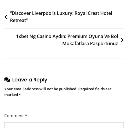
Itech
Solution
Post
“Discover Liverpool’s Luxury: Royal Crest Hotel
Smarter
Retreat”
navigation
Faster
Simpler
1xbet Ng Casino Aydın: Premium Oyuna Və Bol
Mükafatlara Pasportunuz
Leave a Reply
Your email address will not be published.
Required fields are
marked
*
Comment
*