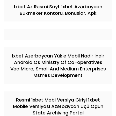
1xbet Az Rəsmi Sayt 1xbet Azərbaycan
Bukmeker Kontoru, Bonuslar, Apk
1xbet Azerbaycan Yükle Mobil Nadir Indir
Android Os Ministry Of Co-operatives
Vəd Micro, Small And Medium Enterprises
Msmes Development
Rəsmi 1xbet Mobi Versiya Girişi 1xbet
Mobile Versiyası Azərbaycan Üçü Ogun
State Archiving Portal