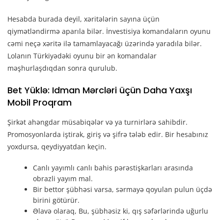
Hesabda burada deyil, xəritələrin sayına üçün
qiymətləndirmə aparıla bilər. İnvestisiya komandaların oyunu
cəmi neçə xəritə ilə tamamlayacağı üzərində yaradıla bilər.
Lolanın Türkiyədəki oyunu bir ən komandalar
məşhurlaşdıqdan sonra qurulub.
Bet Yüklə: Idman Mərcləri üçün Daha Yaxşı
Mobil Proqram
Şirkət ahəngdar müsabiqələr və ya turnirlərə sahibdir.
Promosyonlarda iştirak, giriş və şifrə tələb edir. Bir hesabınız
yoxdursa, qeydiyyatdan keçin.
Canlı yayımlı canlı bahis pərəstişkarları arasında
obrazli yayım mal.
Bir bettor şübhəsi varsa, sərmayə qoyulan pulun üçdə
birini götürür.
Əlavə olaraq, Bu, şübhəsiz ki, qış səfərlərində uğurlu