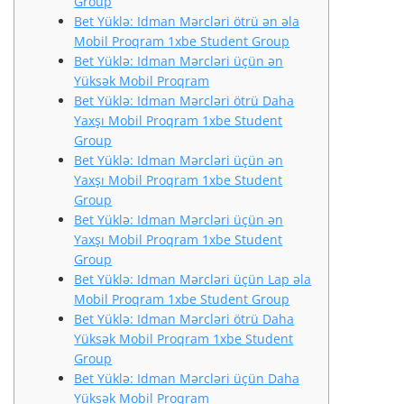
Group
Bet Yüklə: Idman Mərcləri ötrü ən əla
Mobil Proqram 1xbe Student Group
Bet Yüklə: Idman Mərcləri üçün ən
Yüksək Mobil Proqram
Bet Yüklə: Idman Mərcləri ötrü Daha
Yaxşı Mobil Proqram 1xbe Student
Group
Bet Yüklə: Idman Mərcləri üçün ən
Yaxşı Mobil Proqram 1xbe Student
Group
Bet Yüklə: Idman Mərcləri üçün ən
Yaxşı Mobil Proqram 1xbe Student
Group
Bet Yüklə: Idman Mərcləri üçün Lap əla
Mobil Proqram 1xbe Student Group
Bet Yüklə: Idman Mərcləri ötrü Daha
Yüksək Mobil Proqram 1xbe Student
Group
Bet Yüklə: Idman Mərcləri üçün Daha
Yüksək Mobil Proqram