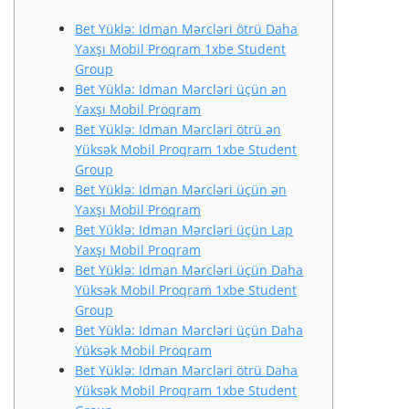
Bet Yüklə: Idman Mərcləri ötrü Daha
Yaxşı Mobil Proqram 1xbe Student
Group
Bet Yüklə: Idman Mərcləri üçün ən
Yaxşı Mobil Proqram
Bet Yüklə: Idman Mərcləri ötrü ən
Yüksək Mobil Proqram 1xbe Student
Group
Bet Yüklə: Idman Mərcləri üçün ən
Yaxşı Mobil Proqram
Bet Yüklə: Idman Mərcləri üçün Lap
Yaxşı Mobil Proqram
Bet Yüklə: Idman Mərcləri üçün Daha
Yüksək Mobil Proqram 1xbe Student
Group
Bet Yüklə: Idman Mərcləri üçün Daha
Yüksək Mobil Proqram
Bet Yüklə: Idman Mərcləri ötrü Daha
Yüksək Mobil Proqram 1xbe Student